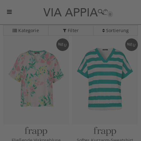
0
Kategorie
Filter
Sortierung
Kategorie-Navigation überspringen
NEU
NEU
Fließende Viskosebluse
Softes Kurzarm-Sweatshirt