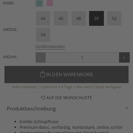
FARBE:
44
46
48
50
52
GRÖSSE:
54
Größenberater
ANZAHL:
-
+
IN DEN WARENKORB
Sofort lieferbar | Lieferfrist 1-4 Tage | Nur noch 5 Stück verfügbar
AUF DIE WUNSCHLISTE
Produktbeschreibung
Kombi-Schlupfhose
Premium-Baisc, einfarbig, kombistark, zeitlos schön
Hochwertiger Baumwollmix mit Stretchanteil