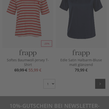
-20%
Softes Baumwoll-Jersey T-
Edle Satin Halbarm-Bluse
Shirt
matt glänzend
69,99 €
55,99 €
79,99 €
Choose
Page
10%-GUTSCHEIN BEI NEWSLETTER-