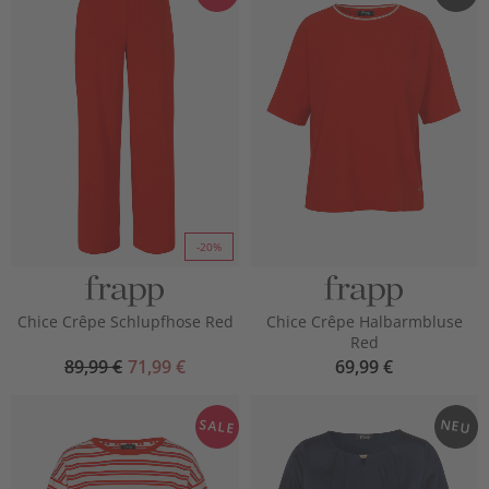
-20%
Chice Crêpe Schlupfhose Red
Chice Crêpe Halbarmbluse
Red
89,99 €
71,99 €
69,99 €
SALE
NEU