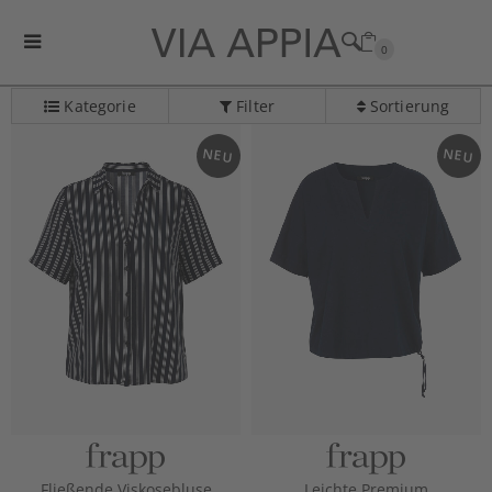
0
Kategorie
Filter
Sortierung
Kategorie-Navigation überspringen
NEU
NEU
Fließende Viskosebluse
Leichte Premium