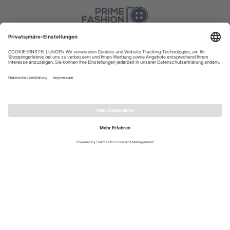
VERSAND
WIDERRUF
VERTRAG WIDERRUFEN
FOLLOW US
© 2026 Via Appia
|
Preisangaben inkl. gesetzlicher MwSt.