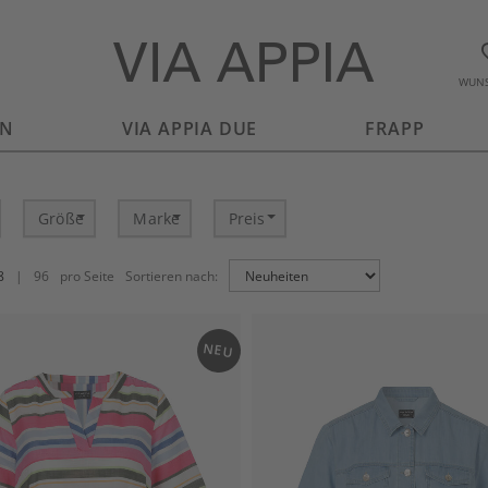
WUNS
EN
VIA APPIA DUE
FRAPP
Größe
Marke
Preis
8
|
96
pro Seite
Sortieren nach:
NEU