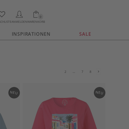
0
CHLISTE
ANMELDEN
WARENKORB
INSPIRATIONEN
SALE
2
...
7
8
NEU
NEU