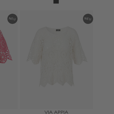
ch
wa
rz /
NEU
NEU
cre
me