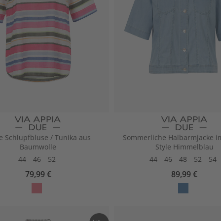
e Schlupfbluse / Tunika aus
Sommerliche Halbarmjacke im
Baumwolle
Style Himmelblau
44
46
52
44
46
48
52
54
79,99 €
89,99 €
la
ea
mi
ns
ng
hi