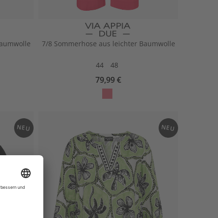
Baumwolle
7/8 Sommerhose aus leichter Baumwolle
44
48
79,99 €
la
mi
ng
NEU
NEU
o