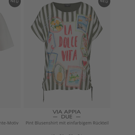
NEU
NEU
o
mu
ltic
olo
r
hte-Motiv
Pint Blusenshirt mit einfarbigem Rückteil