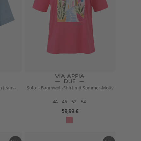
 Jeans-
Softes Baumwoll-Shirt mit Sommer-Motiv
44
46
52
54
59,99 €
la
mi
ng