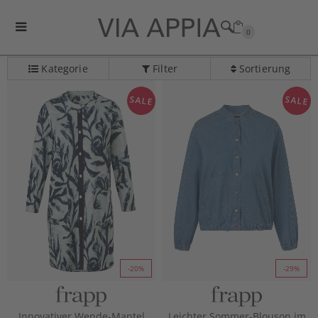
0
Kategorie
Filter
Sortierung
Kategorie-Navigation überspringen
SALE
SALE
-20%
-29%
Innovativer Wende-Mantel
Leichter Sommer-Blouson im