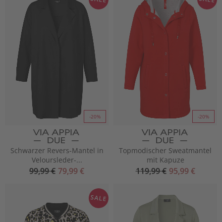
-20%
-20%
Schwarzer Revers-Mantel in
Topmodischer Sweatmantel
Veloursleder-...
mit Kapuze
99,99 €
79,99 €
119,99 €
95,99 €
SALE