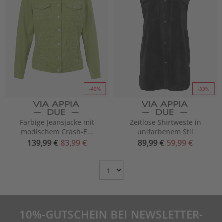
-40%
-33%
Farbige Jeansjacke mit
Zeitlose Shirtweste in
modischem Crash-E...
unifarbenem Stil
139,99 €
83,99 €
89,99 €
59,99 €
Choose
Page
10%-GUTSCHEIN BEI NEWSLETTER-