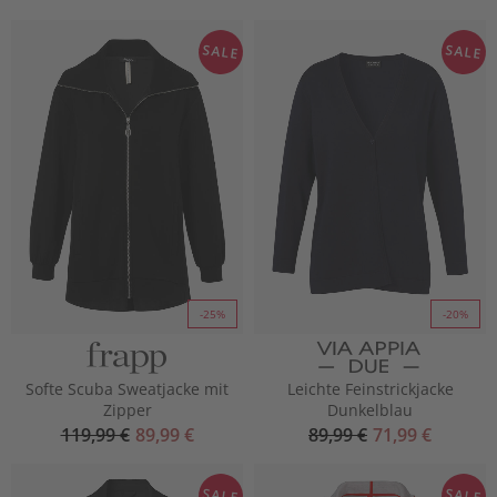
SALE
SALE
-25%
-20%
Softe Scuba Sweatjacke mit
Leichte Feinstrickjacke
Zipper
Dunkelblau
119,99 €
89,99 €
89,99 €
71,99 €
SALE
SALE