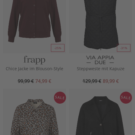
-25%
-31%
Chice Jacke im Blouson-Style
Steppweste mit Kapuze
99,99 €
74,99 €
129,99 €
89,99 €
SALE
SALE