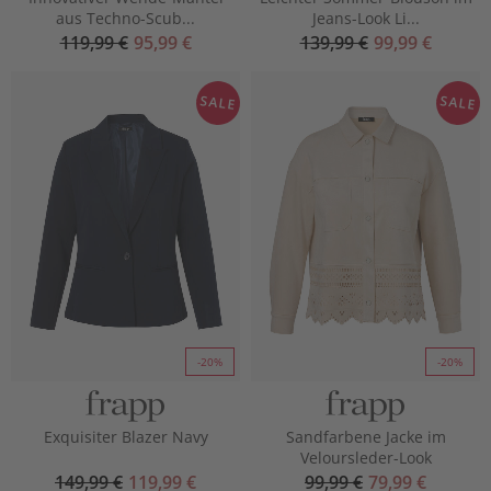
aus Techno-Scub...
Jeans-Look Li...
119,99 €
95,99 €
139,99 €
99,99 €
SALE
SALE
-20%
-20%
Exquisiter Blazer Navy
Sandfarbene Jacke im
Veloursleder-Look
149,99 €
119,99 €
99,99 €
79,99 €