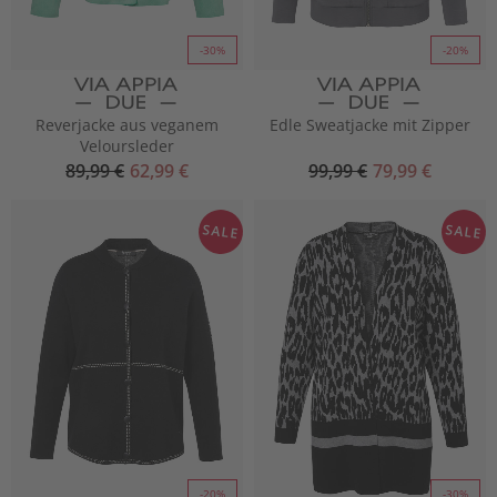
-30%
-20%
Reverjacke aus veganem
Edle Sweatjacke mit Zipper
Veloursleder
89,99 €
62,99 €
99,99 €
79,99 €
SALE
SALE
-20%
-30%