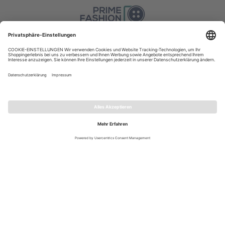
VERSAND
WIDERRUF
VERTRAG WIDERRUFEN
FOLLOW US
© 2026 Via Appia
|
Preisangaben inkl. gesetzlicher MwSt.