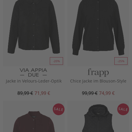
-20%
-25%
Jacke in Velours-Leder-Optik
Chice Jacke im Blouson-Style
89,99 €
71,99 €
99,99 €
74,99 €
SALE
SALE