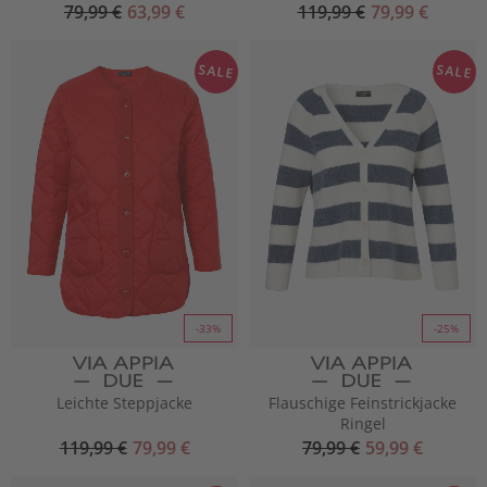
79,99 €
63,99 €
119,99 €
79,99 €
SALE
SALE
-33%
-25%
Leichte Steppjacke
Flauschige Feinstrickjacke
Ringel
119,99 €
79,99 €
79,99 €
59,99 €