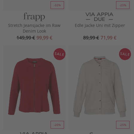
-33%
-20%
Stretch Jeansjacke im Raw
Edle Jacke Uni mit Zipper
Denim Look
149,99 €
99,99 €
89,99 €
71,99 €
SALE
SALE
-20%
-25%