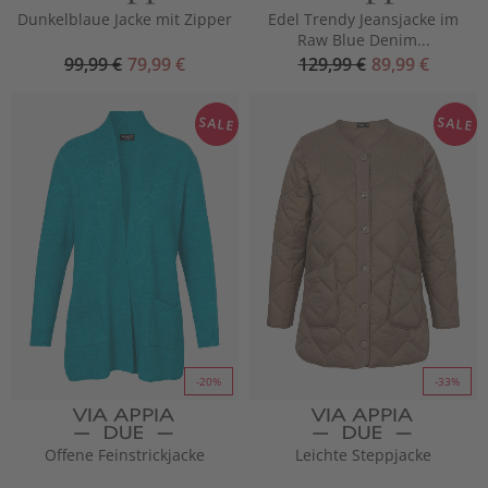
Dunkelblaue Jacke mit Zipper
Edel Trendy Jeansjacke im
Raw Blue Denim...
99,99 €
79,99 €
129,99 €
89,99 €
SALE
SALE
-20%
-33%
Offene Feinstrickjacke
Leichte Steppjacke