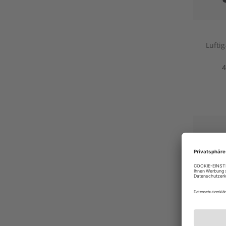
Lufti
4