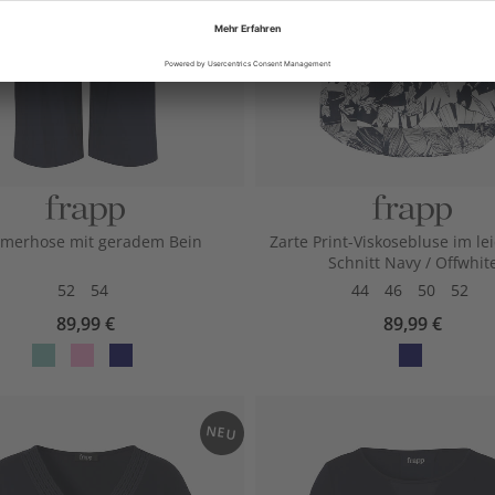
merhose mit geradem Bein
Zarte Print-Viskosebluse im le
Schnitt Navy / Offwhit
52
54
44
46
50
52
89,99 €
89,99 €
ep
otu
avy
ffw
per
s
hit
mi
e /
NEU
nt
na
vy