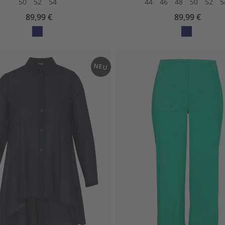
50
52
54
44
46
48
50
52
5
89,99 €
89,99 €
avy
avy
/
/
off
off
NEU
wh
wh
ite
ite