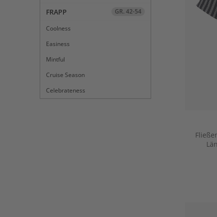
FRAPP
GR. 42-54
Coolness
Easiness
Mintful
Cruise Season
Celebrateness
Fließe
Län