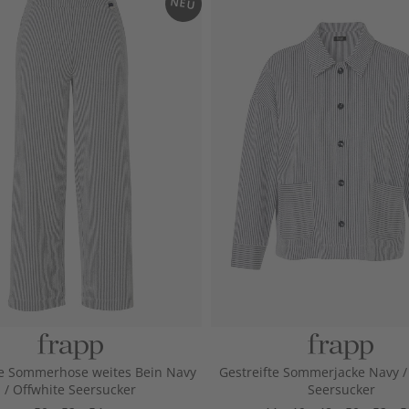
NEU
te Sommerhose weites Bein Navy
Gestreifte Sommerjacke Navy /
/ Offwhite Seersucker
Seersucker