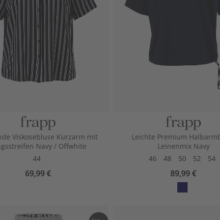
nde Viskosebluse Kurzarm mit
Leichte Premium Halbarm
gsstreifen Navy / Offwhite
Leinenmix Navy
44
46
48
50
52
54
69,99 €
89,99 €
avy