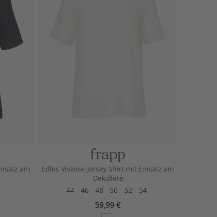
Einsatz am
Edles Viskose-Jersey Shirt mit Einsatz am
Dekolleté
44
46
48
50
52
54
59,99 €