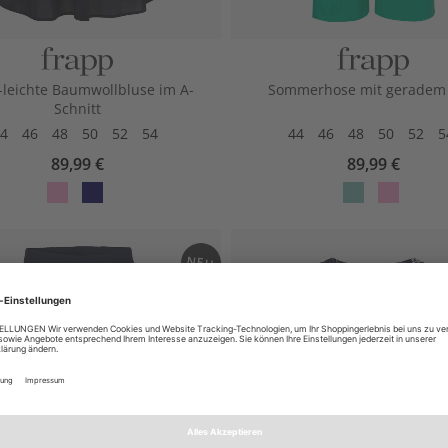
g-leichte Baumwollbluse im A-
Sommerhose mit geradem
Schnitt
4
46
48
50
52
54
44
46
48
50
52
5
89,99 €
89,99 €
otu
avy
ep
otu
s
per
s
mi
NEU
nt