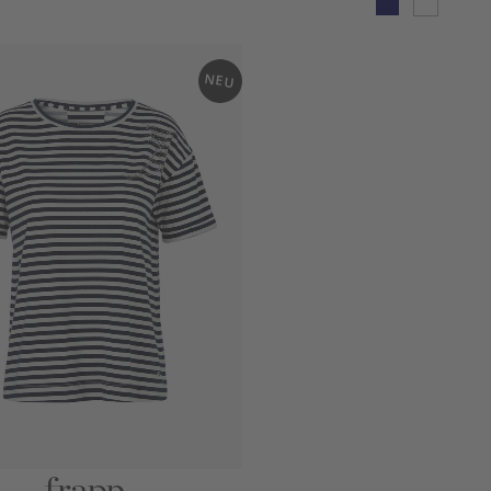
avy
ffw
hit
e
NEU