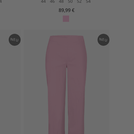
4
44
46
48
50
52
54
89,99 €
otu
s
NEU
NEU