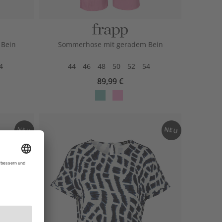
 Bein
Sommerhose mit geradem Bein
4
44
46
48
50
52
54
89,99 €
ep
otu
per
s
mi
NEU
NEU
nt