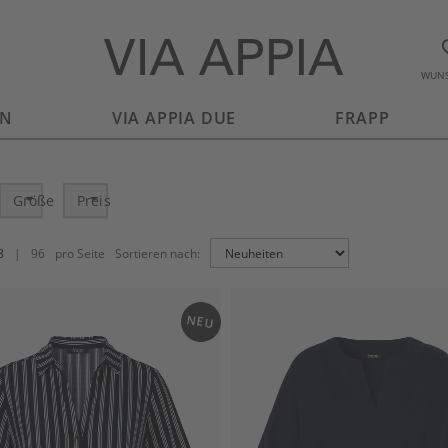
WUNS
EN
VIA APPIA DUE
FRAPP
Größe
Preis
8
|
96
pro Seite
Sortieren nach:
NEU