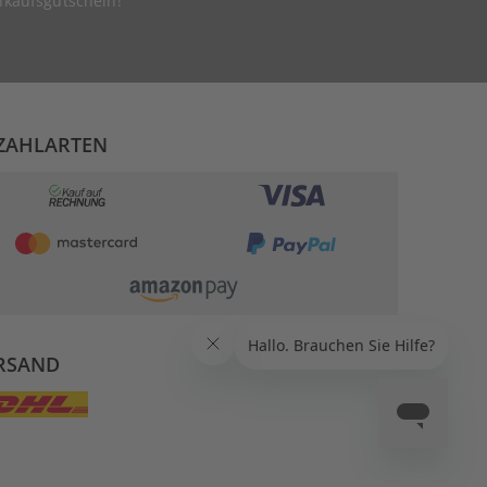
nkaufsgutschein!
ZAHLARTEN
RSAND