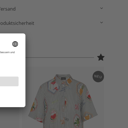
Versand
roduktsicherheit
NEU
NEU