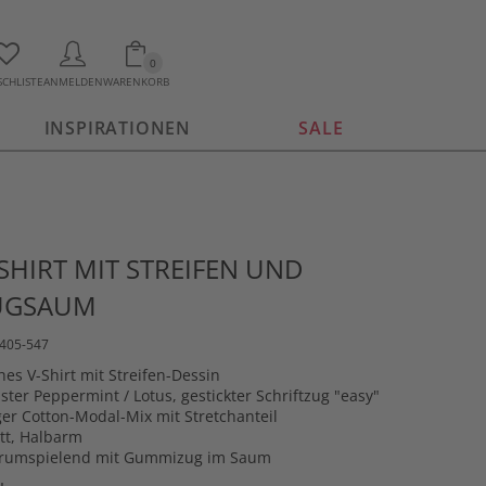
0
CHLISTE
ANMELDEN
WARENKORB
INSPIRATIONEN
SALE
-SHIRT MIT STREIFEN UND
UGSAUM
3405-547
es V-Shirt mit Streifen-Dessin
ster Peppermint / Lotus, gestickter Schriftzug "easy"
er Cotton-Modal-Mix mit Stretchanteil
tt, Halbarm
gurumspielend mit Gummizug im Saum