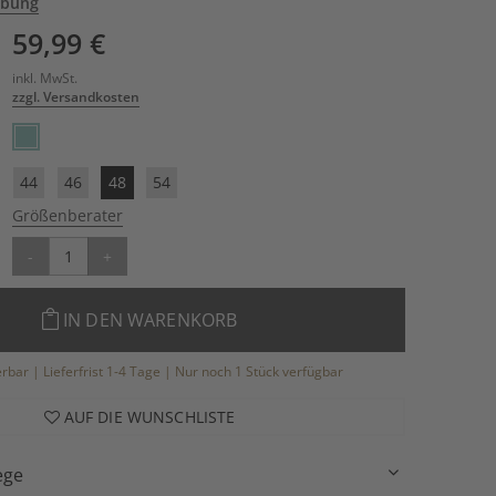
ibung
59,99 €
inkl. MwSt.
zzgl. Versandkosten
44
46
48
54
Größenberater
-
+
IN DEN WARENKORB
ferbar | Lieferfrist 1-4 Tage | Nur noch 1 Stück verfügbar
AUF DIE WUNSCHLISTE
ege