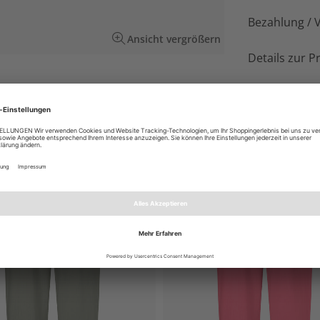
Bezahlung / 
Ansicht vergrößern
Details zur P
Sommerfarben Peppermint und Lotus und einem
mit Gummizug im Saum, der dafür sorgt, dass
EN AUCH GEFALLEN
NEU