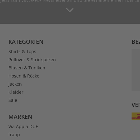
 jetzt zum VIA APPIA Newsletter an und Sie erhalten einen 10% Ei
KATEGORIEN
BE
Shirts & Tops
Pullover & Strickjacken
Blusen & Tuniken
Hosen & Röcke
Jacken
Kleider
Sale
VE
MARKEN
Via Appia DUE
frapp