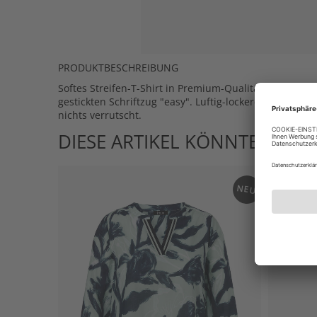
PRODUKTBESCHREIBUNG
Softes Streifen-T-Shirt in Premium-Qualität in den 
gestickten Schriftzug "easy". Luftig-lockerer Schnitt 
nichts verrutscht.
DIESE ARTIKEL KÖNNTEN IHN
NEU