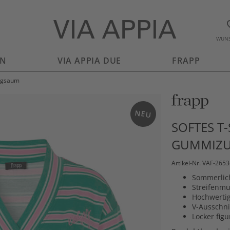
WUNS
EN
VIA APPIA DUE
FRAPP
zugsaum
NEU
SOFTES T
GUMMIZ
Artikel-Nr. VAF-265
Sommerlich
Streifenmu
Hochwertig
V-Ausschni
Locker fi