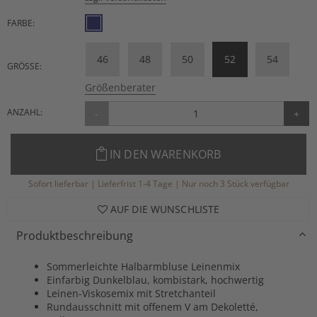
FARBE:
46
48
50
52
54
GRÖSSE:
Größenberater
ANZAHL:
-
+
IN DEN WARENKORB
Sofort lieferbar | Lieferfrist 1-4 Tage | Nur noch 3 Stück verfügbar
AUF DIE WUNSCHLISTE
Produktbeschreibung
Sommerleichte Halbarmbluse Leinenmix
Einfarbig Dunkelblau, kombistark, hochwertig
Leinen-Viskosemix mit Stretchanteil
Rundausschnitt mit offenem V am Dekoletté,