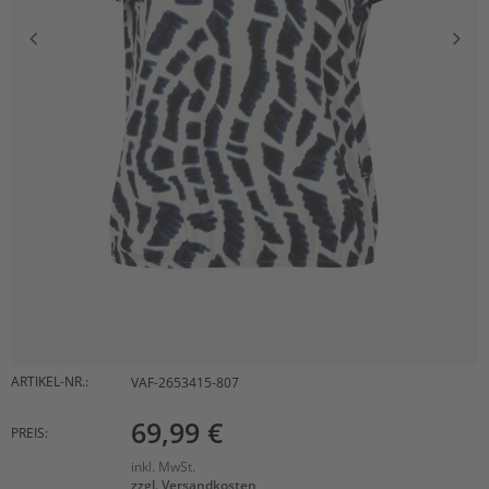
ARTIKEL-NR.:
VAF-2653415-807
69,99 €
PREIS:
inkl. MwSt.
zzgl. Versandkosten