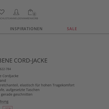
0
CHLISTE
ANMELDEN
WARENKORB
INSPIRATIONEN
SALE
ENE CORD-JACKE
4622-784
ge Cordjacke
Sand
tretchanteil, elastisch für hohen Tragekomfort
fe, aufgesetzte Taschen
 gerade geschnitten
ibung
-31%