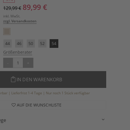
89,99 €
129,99 €
inkl. MwSt.
zzgl. Versandkosten
44
46
50
52
54
Größenberater
-
+
IN DEN WARENKORB
ferbar | Lieferfrist 1-4 Tage | Nur noch 1 Stück verfügbar
AUF DIE WUNSCHLISTE
ege