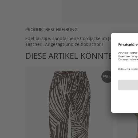
PRODUKTBESCHREIBUNG
Edel-lässige, sandfarbene Cordjacke im Jeansjacken-S
Taschen. Angesagt und zeitlos schön!
DIESE ARTIKEL KÖNNTEN IHN
NEU