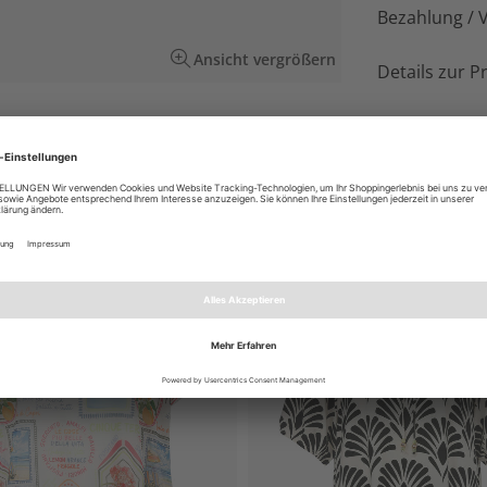
Bezahlung / 
Ansicht vergrößern
Details zur P
tyle mit Nietenknöpfen und aufgesetzen
EN AUCH GEFALLEN
NEU