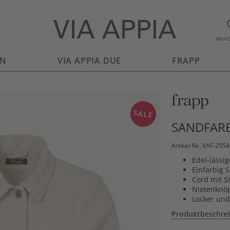
WUNS
EN
VIA APPIA DUE
FRAPP
SALE
SANDFARB
Artikel-Nr. VAF-255
Edel-lässi
Einfarbig 
Cord mit S
Nietenknöp
Locker und
Produktbeschre