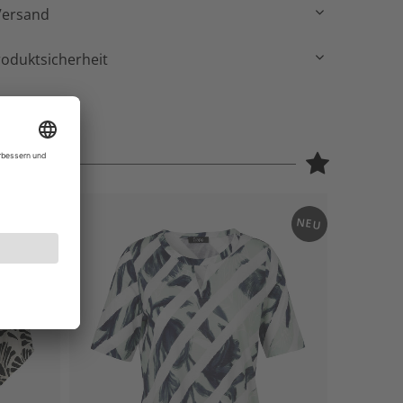
Versand
roduktsicherheit
NEU
NEU