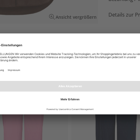
Details zur P
Ansicht vergrößern
e, zeitlos schönes und kombistarkes Basic zur
EN AUCH GEFALLEN
NEU