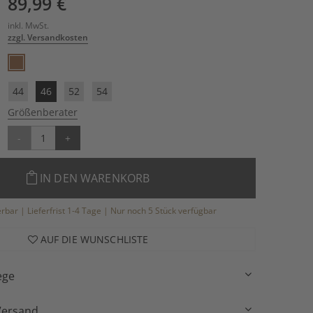
89,99 €
inkl. MwSt.
zzgl. Versandkosten
44
46
52
54
Größenberater
-
+
IN DEN WARENKORB
ferbar | Lieferfrist 1-4 Tage | Nur noch 5 Stück verfügbar
AUF DIE WUNSCHLISTE
ege
Versand