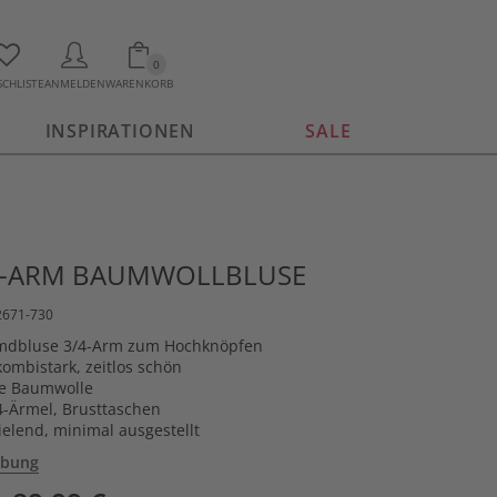
0
CHLISTE
ANMELDEN
WARENKORB
INSPIRATIONEN
SALE
/4-ARM BAUMWOLLBLUSE
2671-730
emdbluse 3/4-Arm zum Hochknöpfen
kombistark, zeitlos schön
te Baumwolle
4-Ärmel, Brusttaschen
elend, minimal ausgestellt
ibung