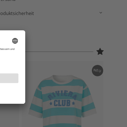
roduktsicherheit
NEU
NEU