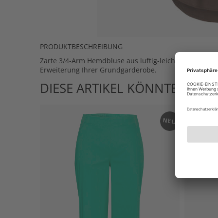
PRODUKTBESCHREIBUNG
Zarte 3/4-Arm Hemdbluse aus luftig-leichter Baumwoll
Erweiterung Ihrer Grundgarderobe.
DIESE ARTIKEL KÖNNTEN IHN
NEU