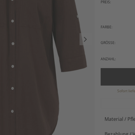
PREIS:
FARBE:
GRÖSSE:
ANZAHL:
Sofort lie
Material / Pfl
Bezahlung / 