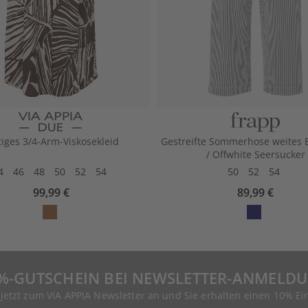
tiges 3/4-Arm-Viskosekleid
Gestreifte Sommerhose weites 
/ Offwhite Seersucker
4
46
48
50
52
54
50
52
54
99,99 €
89,99 €
%-GUTSCHEIN BEI NEWSLETTER-ANMELD
 jetzt zum VIA APPIA Newsletter an und Sie erhalten einen 10% Ei