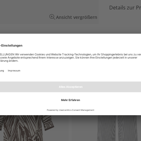
Details zur P
Ansicht vergrößern
ni. Kombistark und zeitlos schön für
EN AUCH GEFALLEN
NEU