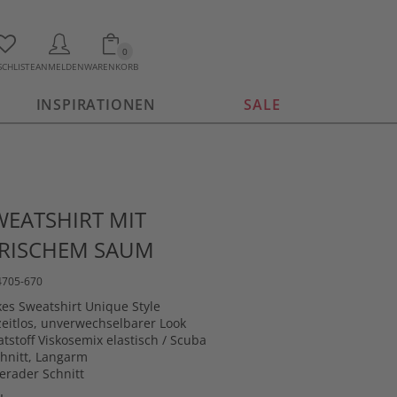
0
CHLISTE
ANMELDEN
WARENKORB
INSPIRATIONEN
SALE
WEATSHIRT MIT
RISCHEM SAUM
4705-670
es Sweatshirt Unique Style
 zeitlos, unverwechselbarer Look
tstoff Viskosemix elastisch / Scuba
hnitt, Langarm
gerader Schnitt