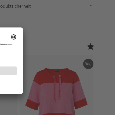
roduktsicherheit
NEU
NEU