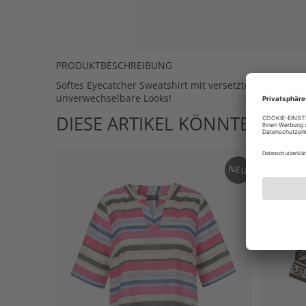
PRODUKTBESCHREIBUNG
Softes Eyecatcher Sweatshirt mit versetztem Saum in U
unverwechselbare Looks!
DIESE ARTIKEL KÖNNTEN IHN
NEU