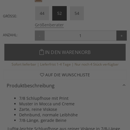
44
52
54
GRÖSSE:
Größenberater
ANZAHL:
-
+
IN DEN WARENKORB
Sofort lieferbar | Lieferfrist 1-4 Tage | Nur noch 4 Stück verfügbar
AUF DIE WUNSCHLISTE
Produktbeschreibung
7/8 Schlupfhose mit Print
Muster in Mocca und Creme
Zarte, reine Viskose
Dehnbund, normale Leibhöhe
7/8-Länge, gerade Beine
Luftig-leichte Schlupfhose aus reiner Viskose in 7/8-Länge