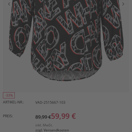
-33%
ARTIKEL-NR.:
VAD-2515667-103
59,99 €
PREIS:
89,99 €
inkl. MwSt.
zzgl. Versandkosten