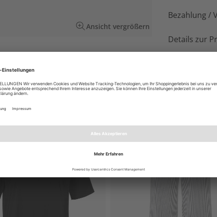
Bezahlung / 
Ansicht vergrößern
Details zur P
rick als zeitlos modische Ergänzung für Ihre
b. Nur wenig wärmend.
EN AUCH GEFALLEN
NEU