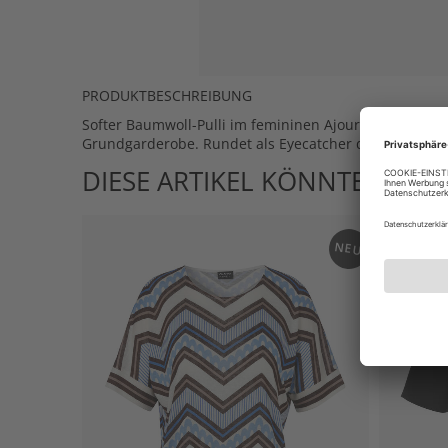
PRODUKTBESCHREIBUNG
Softer Baumwoll-Pulli im femininen Ajour-Lochmusterst
Grundgarderobe. Rundet als Eyecatcher das Outfit a
DIESE ARTIKEL KÖNNTEN IHN
NEU