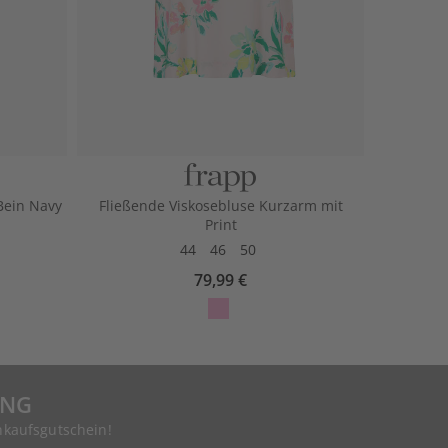
Bein Navy
Fließende Viskosebluse Kurzarm mit
Print
44
46
50
79,99 €
UNG
nkaufsgutschein!