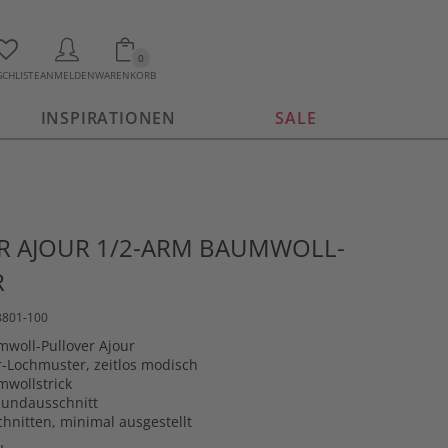
0
CHLISTE
ANMELDEN
WARENKORB
INSPIRATIONEN
SALE
R AJOUR 1/2-ARM BAUMWOLL-
R
3801-100
mwoll-Pullover Ajour
r-Lochmuster, zeitlos modisch
mwollstrick
Rundausschnitt
chnitten, minimal ausgestellt