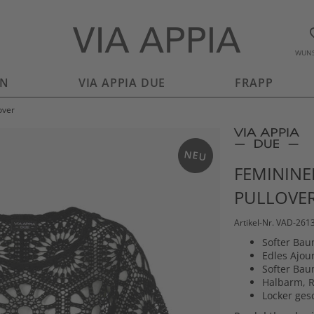
WUNS
EN
VIA APPIA DUE
FRAPP
over
NEU
FEMININE
PULLOVE
Artikel-Nr. VAD-261
Softer Bau
Edles Ajou
Softer Bau
Halbarm, 
Locker ges