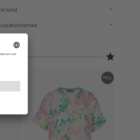
Versand
roduktsicherheit
NEU
NEU