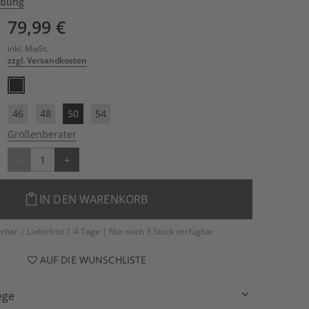
ibung
79,99 €
inkl. MwSt.
zzgl. Versandkosten
46
48
50
54
Größenberater
-
+
IN DEN WARENKORB
ferbar | Lieferfrist 1-4 Tage | Nur noch 3 Stück verfügbar
AUF DIE WUNSCHLISTE
ege