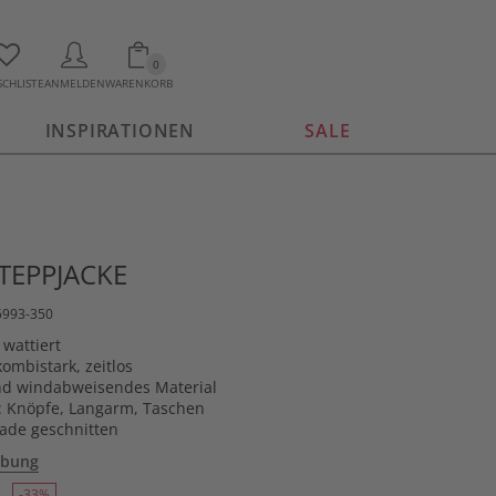
0
CHLISTE
ANMELDEN
WARENKORB
INSPIRATIONEN
SALE
STEPPJACKE
5993-350
 wattiert
kombistark, zeitlos
nd windabweisendes Material
: Knöpfe, Langarm, Taschen
rade geschnitten
ibung
-33%