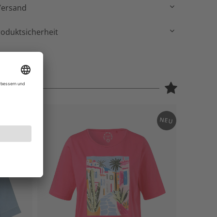
Versand
roduktsicherheit
NEU
NEU