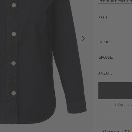
Produktbeschre
PREIS:
FARBE:
GRÖSSE:
ANZAHL:
Sofort lie