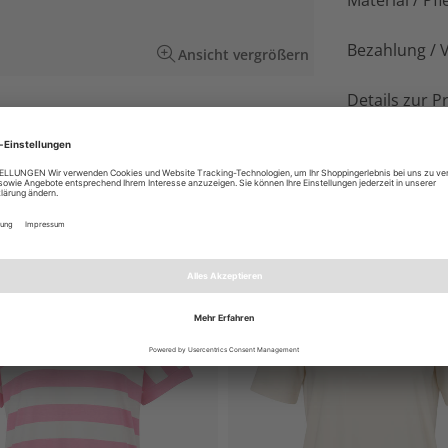
Material / Pfl
Bezahlung / 
Ansicht vergrößern
Details zur P
 unbehandeltem, tiefblauem Denim für
EN AUCH GEFALLEN
NEU