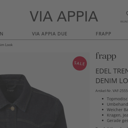
WUNS
EN
VIA APPIA DUE
FRAPP
nim Look
SALE
EDEL TRE
DENIM L
Artikel-Nr. VAF-255
Topmodisc
Umbehandel
Weicher Ba
Kragen, Je
Gerade ges