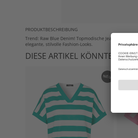
PRODUKTBESCHREIBUNG
Trend: Raw Blue Denim! Topmodische Jeansjacke aus
elegante, stilvolle Fashion-Looks.
DIESE ARTIKEL KÖNNTEN IHN
NEU