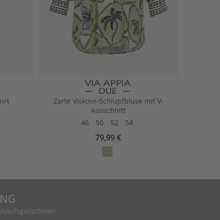
irt
Zarte Viskose-Schlupfbluse mit V-
Ausschnitt
46
50
52
54
79,99 €
UNG
nkaufsgutschein!