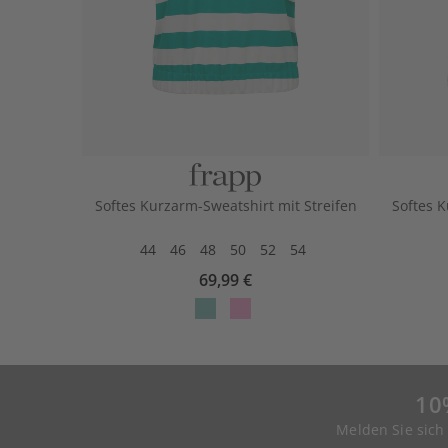
Softes Kurzarm-Sweatshirt mit Streifen
Softes K
44
46
48
50
52
54
69,99 €
10
Melden Sie sich