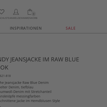
0
CHLISTE
ANMELDEN
WARENKORB
INSPIRATIONEN
SALE
NDY JEANSJACKE IM RAW BLUE
OOK
5621-818
he Jeansjacke Raw Blue Denim
ter Denim, tiefblau
umwoll-Denim mit Stretchanteil
ansknöpfe messingfarben
chnittene Jacke im Hemdblusen Style