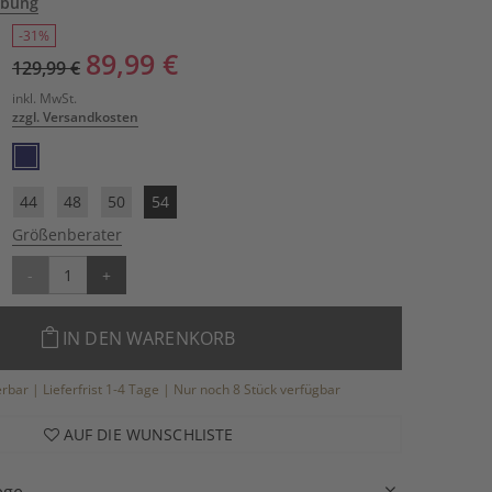
ibung
-31%
89,99 €
129,99 €
inkl. MwSt.
zzgl. Versandkosten
44
48
50
54
Größenberater
-
+
IN DEN WARENKORB
ferbar | Lieferfrist 1-4 Tage | Nur noch 8 Stück verfügbar
AUF DIE WUNSCHLISTE