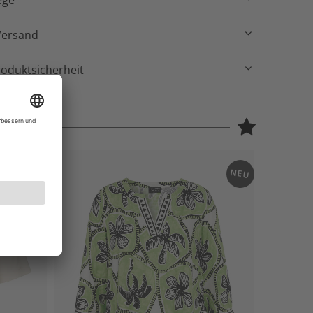
ege
Versand
roduktsicherheit
NEU
NEU