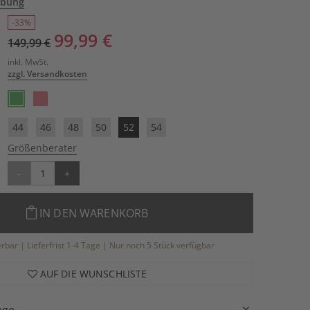
ibung
-33%
99,99 €
149,99 €
inkl. MwSt.
zzgl. Versandkosten
44
46
48
50
52
54
Größenberater
-
+
IN DEN WARENKORB
ferbar | Lieferfrist 1-4 Tage | Nur noch 5 Stück verfügbar
AUF DIE WUNSCHLISTE