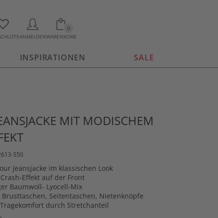
0
CHLISTE
ANMELDEN
WARENKORB
INSPIRATIONEN
SALE
JEANSJACKE MIT MODISCHEM
FEKT
2613-550
lour Jeansjacke im klassischen Look
Crash-Effekt auf der Front
er Baumwoll- Lyocell-Mix
 Brusttaschen, Seitentaschen, Nietenknöpfe
ragekomfort durch Stretchanteil