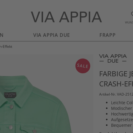
WUNS
EN
VIA APPIA DUE
FRAPP
-Effekt
SALE
FARBIGE 
CRASH-EF
Artikel-Nr. VAD-251
Leichte Co
Modischer 
Hochwertig
Aufgesetze
Bequemer T