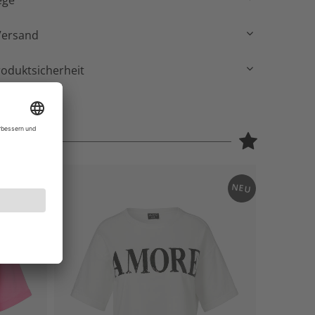
ege
Versand
roduktsicherheit
NEU
NEU