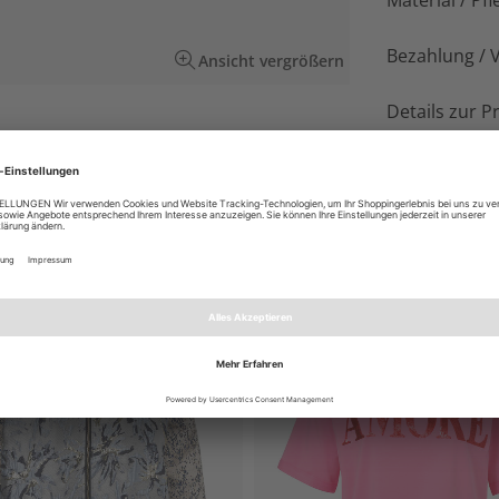
Material / Pfl
Bezahlung / 
Ansicht vergrößern
Details zur P
nt verleiht jedem Outfit einen tredigen-
 bringt durch den hochwertigen Materialmix und
gegefühl mit.
EN AUCH GEFALLEN
NEU