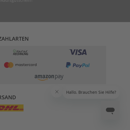
nkaufsgutschein!
ZAHLARTEN
RSAND