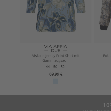
Viskose Jersey Print Shirt mit
Exkl
Gummizugsaum
44
50
52
69,99 €
10