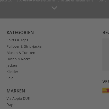
 jetzt zum VIA APPIA Newsletter an und Sie erhalten einen 10% Ei
KATEGORIEN
BE
Shirts & Tops
Pullover & Strickjacken
Blusen & Tuniken
Hosen & Röcke
Jacken
Kleider
Sale
VE
MARKEN
Via Appia DUE
frapp