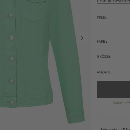
Produktbeschre
PREIS:
FARBE:
GRÖSSE:
ANZAHL:
Sofort lie