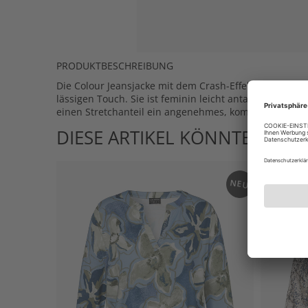
PRODUKTBESCHREIBUNG
Die Colour Jeansjacke mit dem Crash-Effekt auf der Fro
lässigen Touch. Sie ist feminin leicht antailliert und
einen Stretchanteil ein angenehmes, komfortables Tra
DIESE ARTIKEL KÖNNTEN IHN
NEU