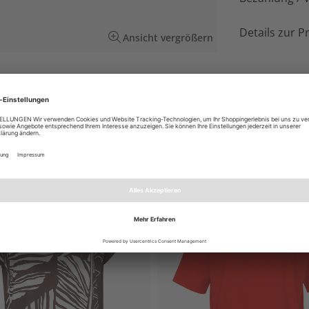
Details zur P
Ansicht vergrößern
almen-Motiv auf der Front. Die hohe Qualität
fort.
EN AUCH GEFALLEN
NEU