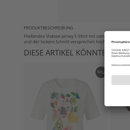
PRODUKTBESCHREIBUNG
Fließendes Viskose-Jersey T-Shirt mit sommerlichem P
und der lockere Schnitt versprechen höchste Tragekom
DIESE ARTIKEL KÖNNTEN IHN
NEU