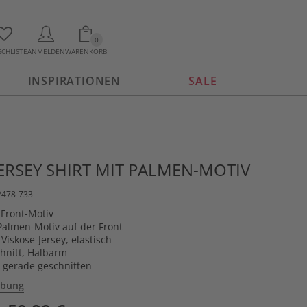
0
CHLISTE
ANMELDEN
WARENKORB
INSPIRATIONEN
SALE
JERSEY SHIRT MIT PALMEN-MOTIV
2478-733
 Front-Motiv
 Palmen-Motiv auf der Front
Viskose-Jersey, elastisch
hnitt, Halbarm
 gerade geschnitten
ibung