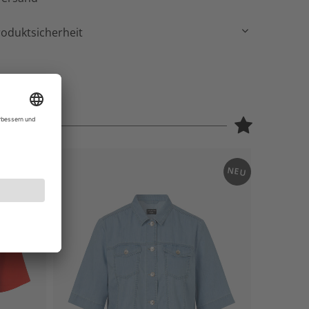
roduktsicherheit
NEU
NEU