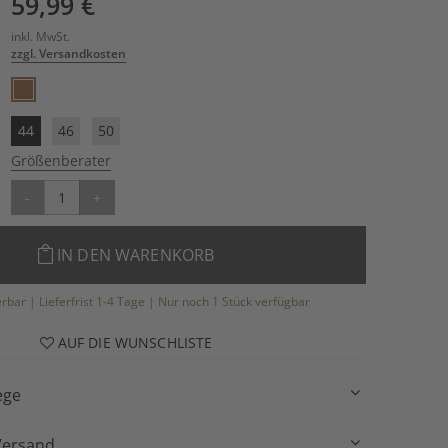
59,99 €
inkl. MwSt.
zzgl. Versandkosten
44
46
50
Größenberater
-
+
IN DEN WARENKORB
ferbar | Lieferfrist 1-4 Tage | Nur noch 1 Stück verfügbar
AUF DIE WUNSCHLISTE
ege
Versand