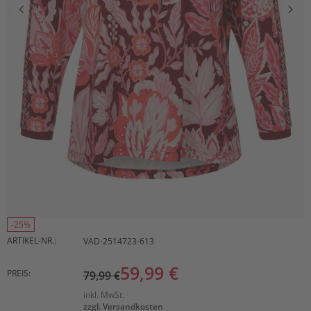
-25%
ARTIKEL-NR.:
VAD-2514723-613
59,99 €
PREIS:
79,99 €
inkl. MwSt.
zzgl. Versandkosten