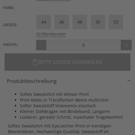
FARBE:
44
46
48
50
52
GRÖSSE:
Größenberater
ANZAHL:
-
+
BITTE GRÖSSE AUSWÄHLEN
Produktbeschreibung
Softes Sweatshirt mit Allover-Print
Print-Motiv in Trendfarben Beere multicolor
Softer Sweatstoff Viskosemix elastisch
Kleiner Stehkragen mit Bindeband, Langarm
Lockerer, gerader Schnitt, maximaler Tragekomfort
Softes Sweatshirt mit Eyecatcher-Print in trendigen
Beerentönen. Hochwertige Qualität, Sweatstoff im