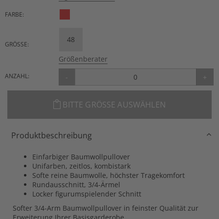
FARBE:
48
GRÖSSE:
Größenberater
ANZAHL:
-
+
BITTE GRÖSSE AUSWÄHLEN
Produktbeschreibung
Einfarbiger Baumwollpullover
Unifarben, zeitlos, kombistark
Softe reine Baumwolle, höchster Tragekomfort
Rundausschnitt, 3/4-Ärmel
Locker figurumspielender Schnitt
Softer 3/4-Arm Baumwollpullover in feinster Qualität zur
Erweiterung Ihrer Basisgarderobe.