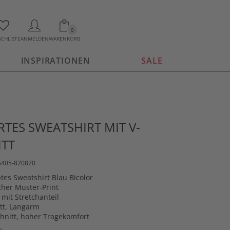
0
CHLISTE
ANMELDEN
WARENKORB
INSPIRATIONEN
SALE
TES SWEATSHIRT MIT V-
ITT
15405-820870
tes Sweatshirt Blau Bicolor
her Muster-Print
 mit Stretchanteil
tt, Langarm
hnitt, hoher Tragekomfort