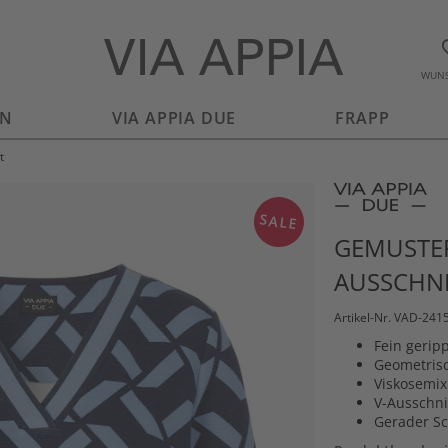
WUNS
EN
VIA APPIA DUE
FRAPP
t
SALE
GEMUSTER
AUSSCHN
Artikel-Nr. VAD-24
Fein geripp
Geometrisc
Viskosemix
V-Ausschni
Gerader Sc