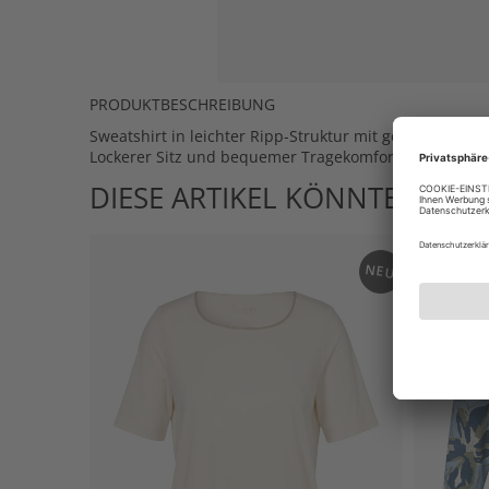
PRODUKTBESCHREIBUNG
Sweatshirt in leichter Ripp-Struktur mit geometrisc
Lockerer Sitz und bequemer Tragekomfort durch weiche
DIESE ARTIKEL KÖNNTEN IHN
NEU