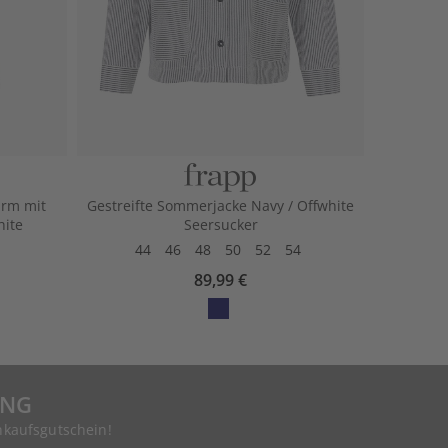
arm mit
Gestreifte Sommerjacke Navy / Offwhite
hite
Seersucker
44
46
48
50
52
54
89,99 €
UNG
nkaufsgutschein!