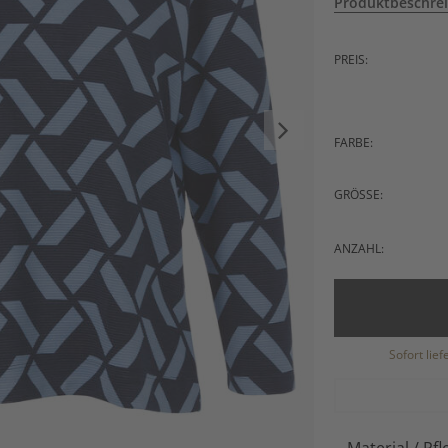
Produktbeschre
PREIS:
FARBE:
GRÖSSE:
ANZAHL:
Sofort lie