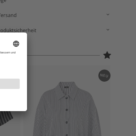
ege
Versand
roduktsicherheit
NEU
NEU