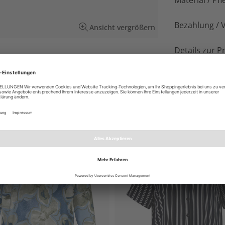
Material / Pfl
Bezahlung / 
Ansicht vergrößern
Details zur P
hem Muster in harmonierenden Blautönen.
 Qualität mit Stretchanteil.
EN AUCH GEFALLEN
NEU