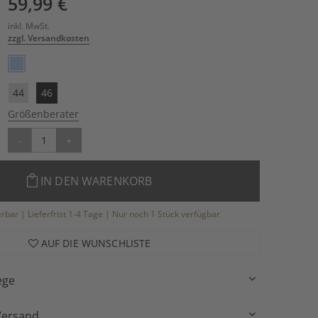
59,99 €
inkl. MwSt.
zzgl. Versandkosten
44
46
Größenberater
-
+
IN DEN WARENKORB
ferbar | Lieferfrist 1-4 Tage | Nur noch 1 Stück verfügbar
AUF DIE WUNSCHLISTE
ege
Versand