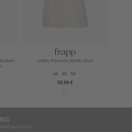
ticktem
Softes Premium Kombi-Shirt
n
44
48
50
59,99 €
UNG
nkaufsgutschein!