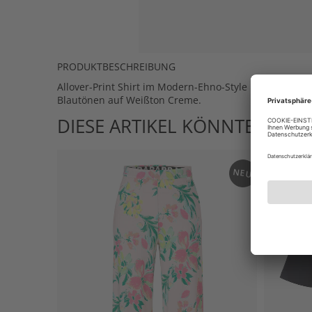
PRODUKTBESCHREIBUNG
Allover-Print Shirt im Modern-Ehno-Style in edler Fa
Blautönen auf Weißton Creme.
DIESE ARTIKEL KÖNNTEN IHN
NEU