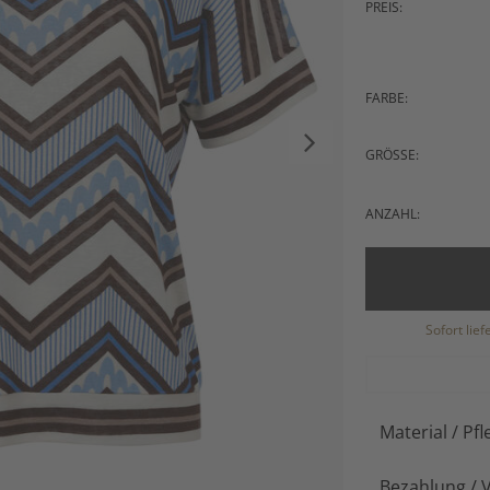
PREIS:
FARBE:
GRÖSSE:
ANZAHL:
Sofort lie
Material / Pfl
Bezahlung / 