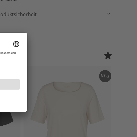
roduktsicherheit
NEU
NEU