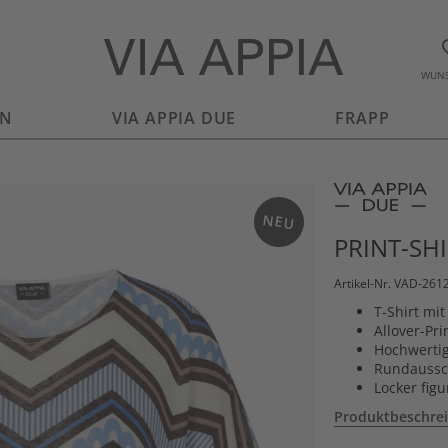
WUNS
EN
VIA APPIA DUE
FRAPP
NEU
PRINT-SH
Artikel-Nr. VAD-261
T-Shirt mit
Allover-Pr
Hochwertig
Rundaussc
Locker fig
Produktbeschre