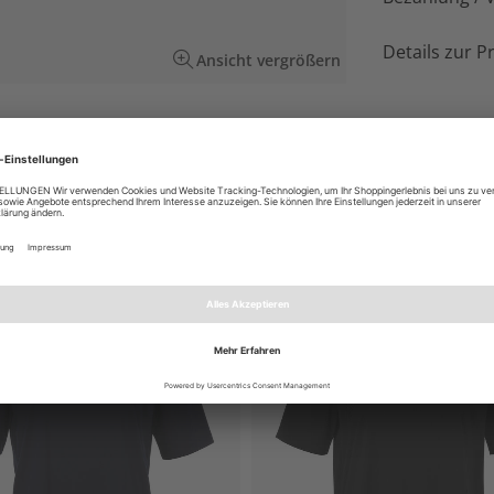
Details zur P
Ansicht vergrößern
rbharmonie mit warmen Braun- und hellen
EN AUCH GEFALLEN
NEU