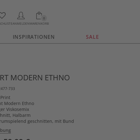
0
CHLISTE
ANMELDEN
WARENKORB
INSPIRATIONEN
SALE
IRT MODERN ETHNO
2477-733
 Print
int Modern Ethno
er Viskosemix
hnitt, Halbarm
urumspielend geschnitten, mit Bund
ibung