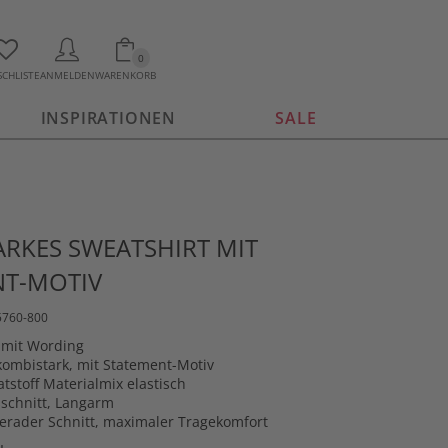
0
CHLISTE
ANMELDEN
WARENKORB
INSPIRATIONEN
SALE
RKES SWEATSHIRT MIT
NT-MOTIV
5760-800
 mit Wording
 kombistark, mit Statement-Motiv
tstoff Materialmix elastisch
schnitt, Langarm
gerader Schnitt, maximaler Tragekomfort