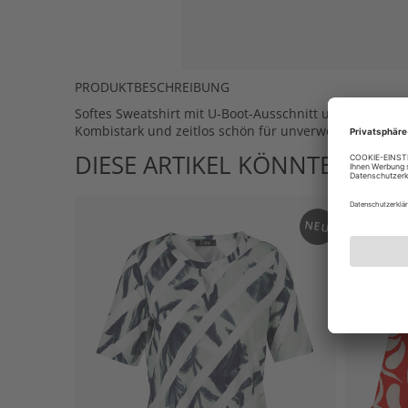
PRODUKTBESCHREIBUNG
Softes Sweatshirt mit U-Boot-Ausschnitt und animie
Kombistark und zeitlos schön für unverwechselbare L
DIESE ARTIKEL KÖNNTEN IHN
NEU