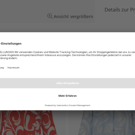
Details zur P
Ansicht vergrößern
rendem Statement: Make today awesome!
ooks!
EN AUCH GEFALLEN
NEU