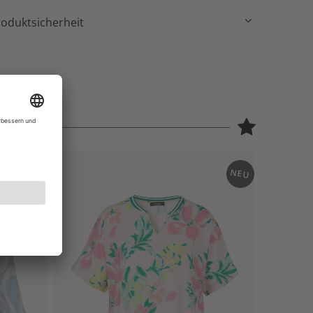
roduktsicherheit
NEU
NEU