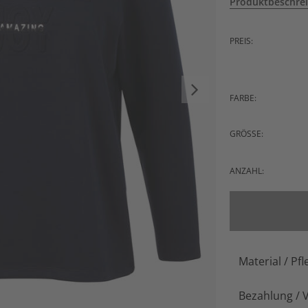
Produktbeschre
PREIS:
FARBE:
GRÖSSE:
ANZAHL:
Material / Pfl
Bezahlung / 