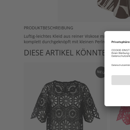
PRODUKTBESCHREIBUNG
Luftig-leichtes Kleid aus reiner Viskose mit 3/4-Ärmel
komplett durchgeknöpft mit kleinen Perlmuttknöpfche
DIESE ARTIKEL KÖNNTEN IHN
NEU