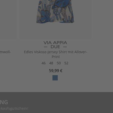
umwoll-
Edles Viskose-Jersey Shirt mit Allover-
Print
46
48
50
52
59,99 €
UNG
nkaufsgutschein!