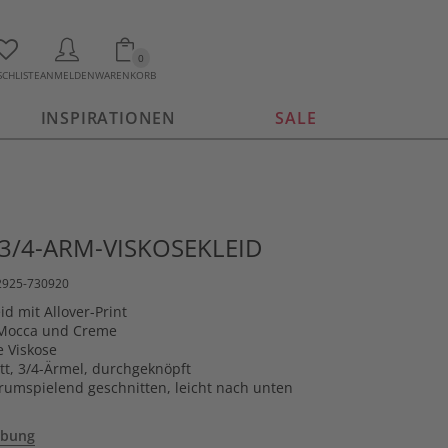
0
CHLISTE
ANMELDEN
WARENKORB
INSPIRATIONEN
SALE
 3/4-ARM-VISKOSEKLEID
12925-730920
d mit Allover-Print
 Mocca und Creme
e Viskose
tt, 3/4-Ärmel, durchgeknöpft
urumspielend geschnitten, leicht nach unten
ibung