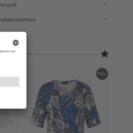
Versand
roduktsicherheit
NEU
NEU