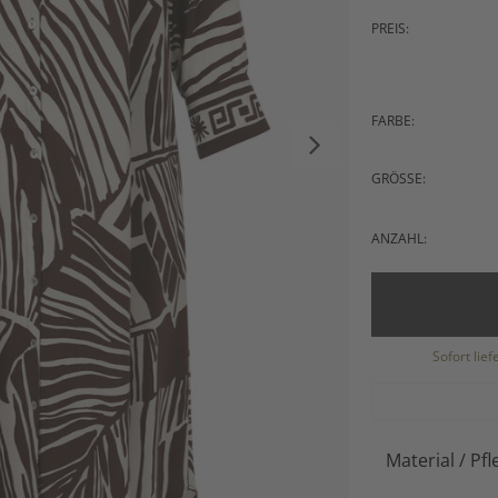
PREIS:
FARBE:
GRÖSSE:
ANZAHL:
Sofort lie
Material / Pfl