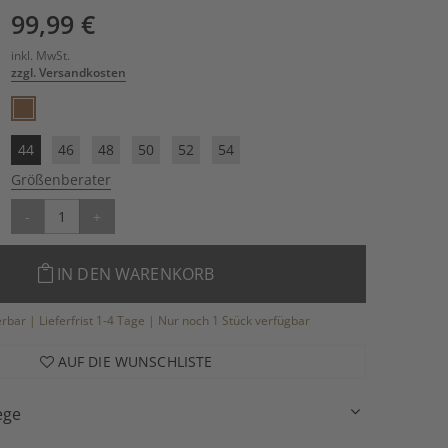
99,99 €
inkl. MwSt.
zzgl. Versandkosten
44
46
48
50
52
54
Größenberater
-
+
IN DEN WARENKORB
ferbar | Lieferfrist 1-4 Tage | Nur noch 1 Stück verfügbar
AUF DIE WUNSCHLISTE
ege