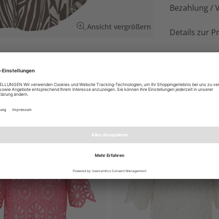
Bezahlung / 
Ansicht vergrößern
Details zur P
n mit edlem Bicolor-Print in Mocca auf Creme,
n.
EN AUCH GEFALLEN
NEU