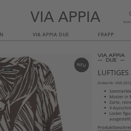
WUNS
EN
VIA APPIA DUE
FRAPP
NEU
LUFTIGES
Artikel-Nr. VAD-26
Sommerklei
Muster in
Zarte, rein
V-Ausschni
Locker fig
ausgestellt
Produktbeschre