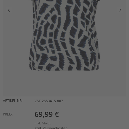
ARTIKEL-NR.:
VAF-2653415-807
69,99 €
PREIS:
inkl. MwSt.
zzgl. Versandkosten