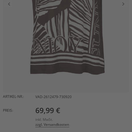
ARTIKEL-NR.:
VAD-2612479-730920
69,99 €
PREIS:
inkl. MwSt.
zzgl. Versandkosten