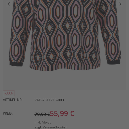
-30%
ARTIKEL-NR.:
VAD-2511715-803
55,99 €
PREIS:
79,99 €
inkl. MwSt.
zzgl. Versandkosten