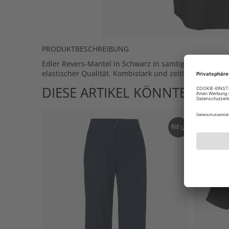
PRODUKTBESCHREIBUNG
Edler Revers-Mantel in Schwarz in samtiger Velourslede
elastischer Qualität. Kombistark und zeitlos schön.
DIESE ARTIKEL KÖNNTEN IHN
NEU