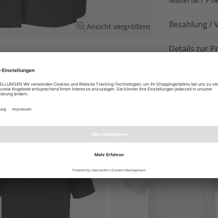
Material / Pfl
Bezahlung / 
Ansicht vergrößern
Details zur P
r-Optik in hochwertiger, pflegeleichter,
EN AUCH GEFALLEN
NEU