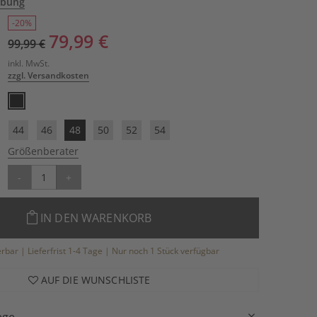
ibung
-20%
79,99 €
99,99 €
inkl. MwSt.
zzgl. Versandkosten
44
46
48
50
52
54
Größenberater
-
+
IN DEN WARENKORB
ferbar | Lieferfrist 1-4 Tage | Nur noch 1 Stück verfügbar
AUF DIE WUNSCHLISTE