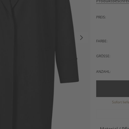
Produktbeschre
PREIS:
FARBE:
GRÖSSE:
ANZAHL:
Sofort lie