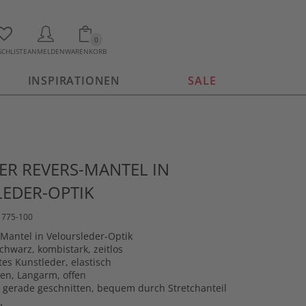
0
CHLISTE
ANMELDEN
WARENKORB
INSPIRATIONEN
SALE
R REVERS-MANTEL IN
EDER-OPTIK
1775-100
Mantel in Veloursleder-Optik
chwarz, kombistark, zeitlos
tes Kunstleder, elastisch
en, Langarm, offen
 gerade geschnitten, bequem durch Stretchanteil