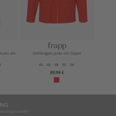
Einsatz am
Stehkragen-Jacke mit Zipper
4
44
46
48
50
54
89,99 €
UNG
nkaufsgutschein!