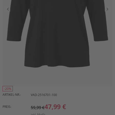
-20%
ARTIKEL-NR.:
VAD-2516701-100
47,99 €
PREIS:
59,99 €
inkl. MwSt.