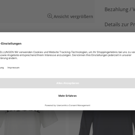
Bezahlung / 
Ansicht vergrößern
Details zur P
lover-Print Kobaltblau / Mocca/ Creme.
unten ausgestellt für höchsten Tragekomfort.
EN AUCH GEFALLEN
NEU