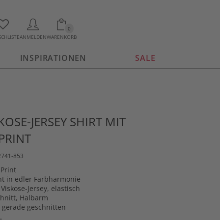
0
CHLISTE
ANMELDEN
WARENKORB
INSPIRATIONEN
SALE
KOSE-JERSEY SHIRT MIT
PRINT
2741-853
 Print
int in edler Farbharmonie
Viskose-Jersey, elastisch
hnitt, Halbarm
 gerade geschnitten