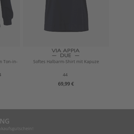
m Ton-in-
Softes Halbarm-Shirt mit Kapuze
4
44
69,99 €
UNG
nkaufsgutschein!