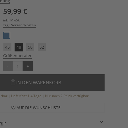
ibung
59,99 €
inkl. MwSt.
zzgl. Versandkosten
46
48
50
52
Größenberater
-
+
IN DEN WARENKORB
ferbar | Lieferfrist 1-4 Tage | Nur noch 2 Stück verfügbar
AUF DIE WUNSCHLISTE
ege