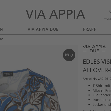
WUNS
EN
VIA APPIA DUE
FRAPP
int
NEU
EDLES VIS
ALLOVER-
Artikel-Nr. VAD-261
T-Shirt mit
Allover-Pr
Fließender 
Rundaussc
Locker und