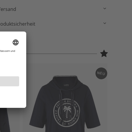
Versand
roduktsicherheit
NEU
NEU