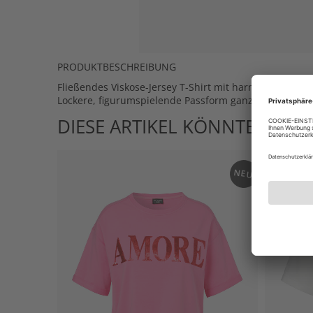
PRODUKTBESCHREIBUNG
Fließendes Viskose-Jersey T-Shirt mit harmonischem Al
Lockere, figurumspielende Passform ganz leicht nach 
DIESE ARTIKEL KÖNNTEN IHN
NEU