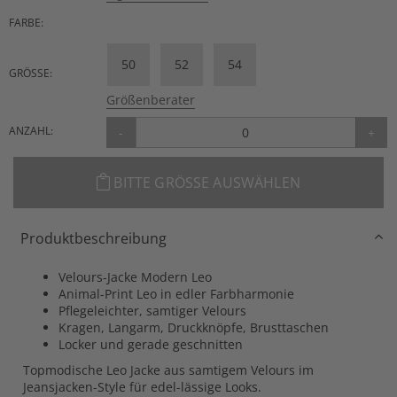
FARBE:
50
52
54
GRÖSSE:
Größenberater
ANZAHL:
-
+
BITTE GRÖSSE AUSWÄHLEN
Produktbeschreibung
Velours-Jacke Modern Leo
Animal-Print Leo in edler Farbharmonie
Pflegeleichter, samtiger Velours
Kragen, Langarm, Druckknöpfe, Brusttaschen
Locker und gerade geschnitten
Topmodische Leo Jacke aus samtigem Velours im
Jeansjacken-Style für edel-lässige Looks.