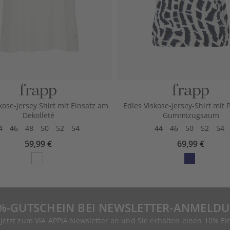
kose-Jersey Shirt mit Einsatz am
Edles Viskose-Jersey-Shirt mit 
Dekolleté
Gummizugsaum
4
46
48
50
52
54
44
46
50
52
54
59,99 €
69,99 €
%-GUTSCHEIN BEI NEWSLETTER-ANMELD
 jetzt zum VIA APPIA Newsletter an und Sie erhalten einen 10% Ei