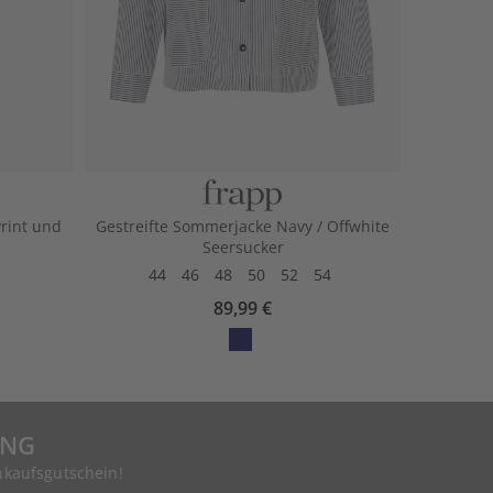
Print und
Gestreifte Sommerjacke Navy / Offwhite
Seersucker
44
46
48
50
52
54
89,99 €
UNG
nkaufsgutschein!