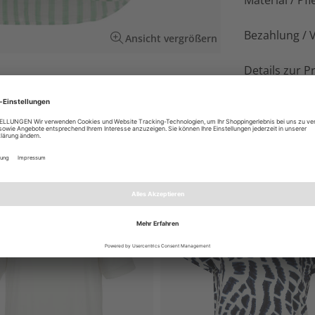
Material / Pfl
Bezahlung / 
Ansicht vergrößern
Details zur P
e aus zarter, reiner Baumwolle. Sie trägt sich
ifen die Silhouette.
EN AUCH GEFALLEN
NEU