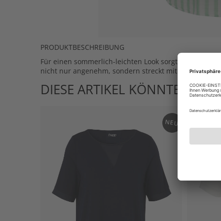
PRODUKTBESCHREIBUNG
Für einen sommerlich-leichten Look sorgt die Hemdblus
nicht nur angenehm, sondern streckt mit den Längsstre
DIESE ARTIKEL KÖNNTEN IHN
NEU