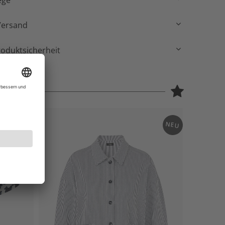
ege
Versand
roduktsicherheit
NEU
NEU