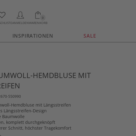
0
CHLISTE
ANMELDEN
WARENKORB
INSPIRATIONEN
SALE
AUMWOLL-HEMDBLUSE MIT
EIFEN
22670-550990
woll-Hemdbluse mit Längsstreifen
s Längsstreifen-Design
ne Baumwolle
n, komplett durchgeknöpft
erer Schnitt, höchster Tragekomfort