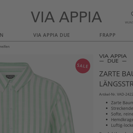
WUNS
EN
VIA APPIA DUE
FRAPP
reifen
SALE
ZARTE B
LÄNGSSTR
Artikel-Nr. VAD-24
Zarte Baum
Streckende
Softe, rei
Hemdkrage
Luftig-lock