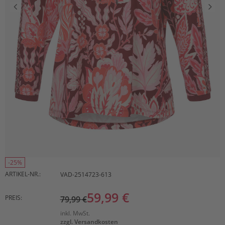
-25%
ARTIKEL-NR.:
VAD-2514723-613
59,99 €
PREIS:
79,99 €
inkl. MwSt.
zzgl. Versandkosten