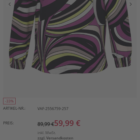
-33%
ARTIKEL-NR.:
VAF-2556759-257
59,99 €
PREIS:
89,99 €
inkl. MwSt.
zzgl. Versandkosten