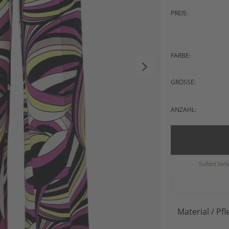
PREIS:
FARBE:
GRÖSSE:
ANZAHL:
Sofort lie
Material / Pfl