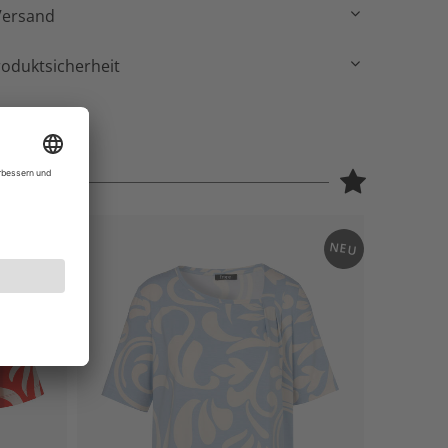
Versand
roduktsicherheit
NEU
NEU