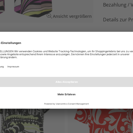
Bezahlung / 
Ansicht vergrößern
Details zur P
iten Beinen und Bundfalte für topmodische
EN AUCH GEFALLEN
NEU