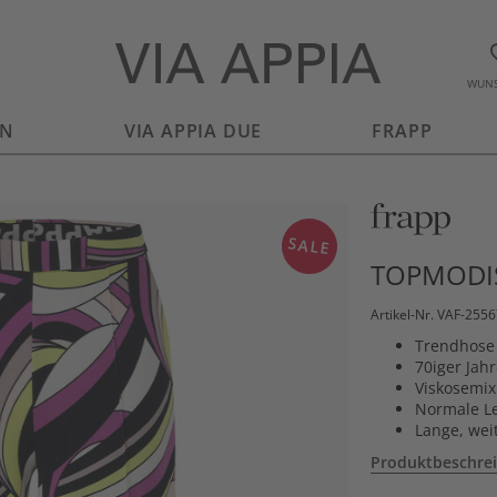
WUNS
EN
VIA APPIA DUE
FRAPP
SALE
TOPMODIS
Artikel-Nr. VAF-255
Trendhose 
70iger Jahr
Viskosemix
Normale Le
Lange, wei
Produktbeschre