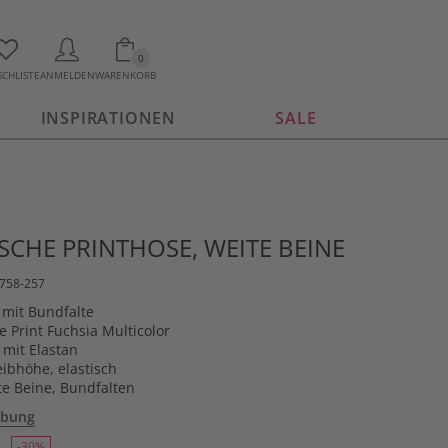
0
CHLISTE
ANMELDEN
WARENKORB
INSPIRATIONEN
SALE
CHE PRINTHOSE, WEITE BEINE
6758-257
mit Bundfalte
e Print Fuchsia Multicolor
 mit Elastan
ibhöhe, elastisch
te Beine, Bundfalten
ibung
-30%