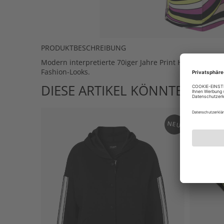
PRODUKTBESCHREIBUNG
Modern interpretierte 70iger Jahre Print Hose mit we
Fashion-Looks.
DIESE ARTIKEL KÖNNTEN IHN
NEU