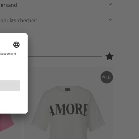
Versand
roduktsicherheit
NEU
NEU