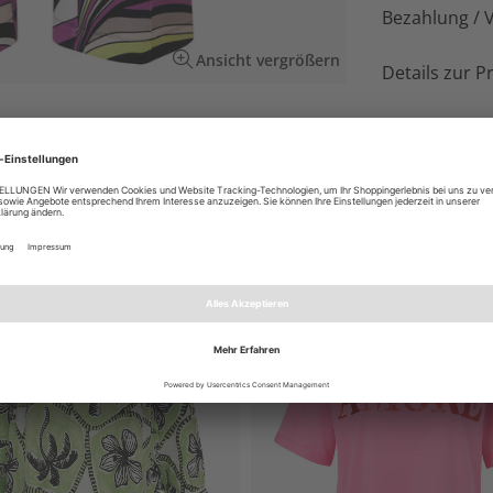
Bezahlung / 
Ansicht vergrößern
Details zur P
iten Beinen und Bundfalte für topmodische
EN AUCH GEFALLEN
NEU