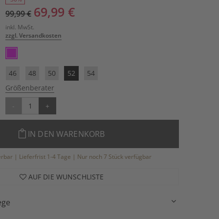
69,99 €
99,99 €
inkl. MwSt.
zzgl. Versandkosten
46
48
50
52
54
Größenberater
-
+
IN DEN WARENKORB
ferbar | Lieferfrist 1-4 Tage | Nur noch 7 Stück verfügbar
AUF DIE WUNSCHLISTE
ege