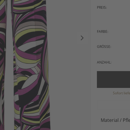
PREIS:
FARBE:
GRÖSSE:
ANZAHL:
Sofort lie
Material / Pfl