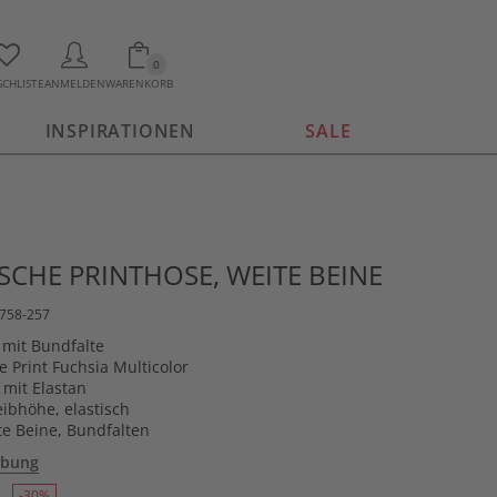
0
CHLISTE
ANMELDEN
WARENKORB
INSPIRATIONEN
SALE
CHE PRINTHOSE, WEITE BEINE
6758-257
mit Bundfalte
e Print Fuchsia Multicolor
 mit Elastan
ibhöhe, elastisch
te Beine, Bundfalten
ibung
-30%