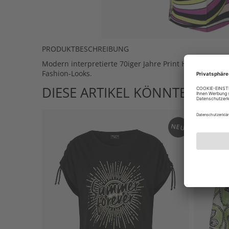
PRODUKTBESCHREIBUNG
Modern interpretierte 70iger Jahre Print Hose mit we
Fashion-Looks.
DIESE ARTIKEL KÖNNTEN IHN
NEU