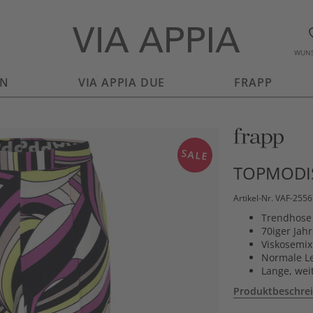
WUNS
EN
VIA APPIA DUE
FRAPP
SALE
TOPMODIS
Artikel-Nr. VAF-255
Trendhose 
70iger Jahr
Viskosemix
Normale Le
Lange, wei
Produktbeschre