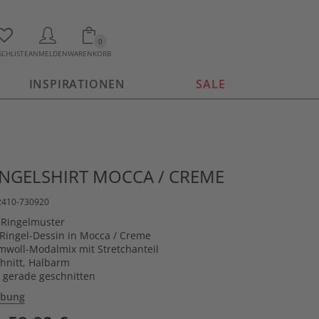
0
CHLISTE
ANMELDEN
WARENKORB
INSPIRATIONEN
SALE
INGELSHIRT MOCCA / CREME
22410-730920
t Ringelmuster
 Ringel-Dessin in Mocca / Creme
mwoll-Modalmix mit Stretchanteil
hnitt, Halbarm
 gerade geschnitten
ibung