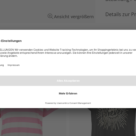
Details zur P
Ansicht vergrößern
occa und Creme für fröhliche Sommer-Looks.
EN AUCH GEFALLEN
NEU