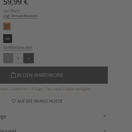
59,99 €
inkl. MwSt.
zzgl. Versandkosten
46
Größenberater
-
+
IN DEN WARENKORB
ferbar | Lieferfrist 1-4 Tage | Nur noch 3 Stück verfügbar
AUF DIE WUNSCHLISTE
ege
Versand