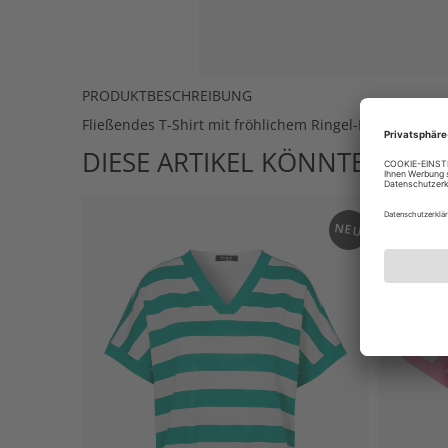
PRODUKTBESCHREIBUNG
Fließendes T-Shirt mit fröhlichem Ringel-Dessin in M
DIESE ARTIKEL KÖNNTEN IHN
NEU