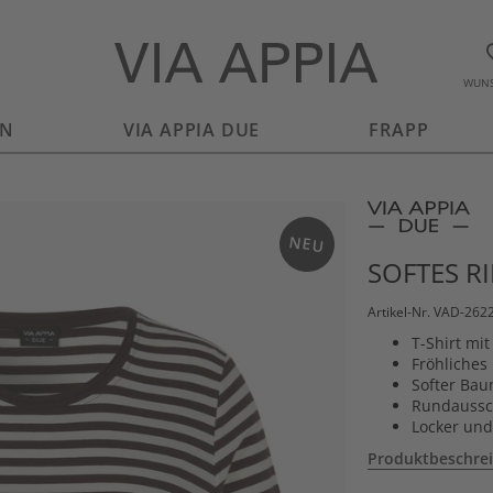
WUNS
EN
VIA APPIA DUE
FRAPP
NEU
SOFTES R
Artikel-Nr. VAD-26
T-Shirt mi
Fröhliches
Softer Bau
Rundaussc
Locker und
Produktbeschre