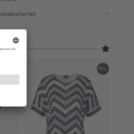
roduktsicherheit
NEU
NEU