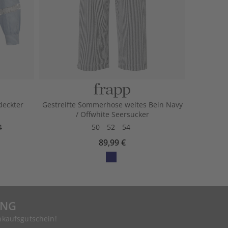
deckter
Gestreifte Sommerhose weites Bein Navy
/ Offwhite Seersucker
4
50
52
54
89,99 €
UNG
nkaufsgutschein!