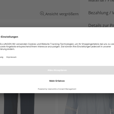
Material / Pfl
Bezahlung / 
Ansicht vergrößern
Details zur P
ernem Allover-Print in Schwarz und Weiß mit
eine Sweat-Qualität mit Elastan.
EN AUCH GEFALLEN
NEU