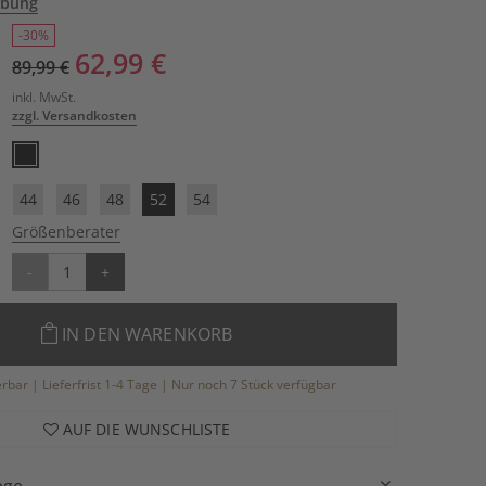
ibung
-30%
62,99 €
89,99 €
inkl. MwSt.
zzgl. Versandkosten
44
46
48
52
54
Größenberater
-
+
IN DEN WARENKORB
ferbar | Lieferfrist 1-4 Tage | Nur noch 7 Stück verfügbar
AUF DIE WUNSCHLISTE