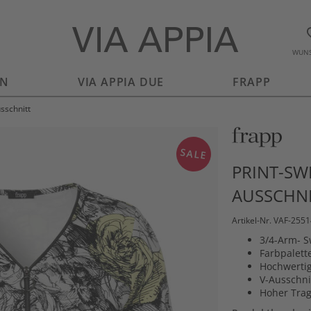
WUNS
EN
VIA APPIA DUE
FRAPP
sschnitt
SALE
PRINT-SWE
AUSSCHN
Artikel-Nr. VAF-255
3/4-Arm- Sw
Farbpalett
Hochwertig
V-Ausschni
Hoher Trag