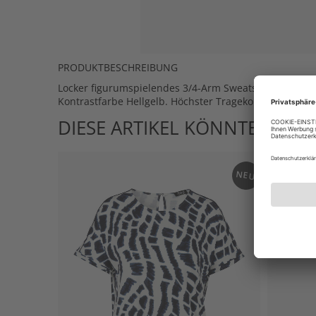
PRODUKTBESCHREIBUNG
Locker figurumspielendes 3/4-Arm Sweatshirt mit mod
Kontrastfarbe Hellgelb. Höchster Tragekomfort durch f
DIESE ARTIKEL KÖNNTEN IHN
NEU