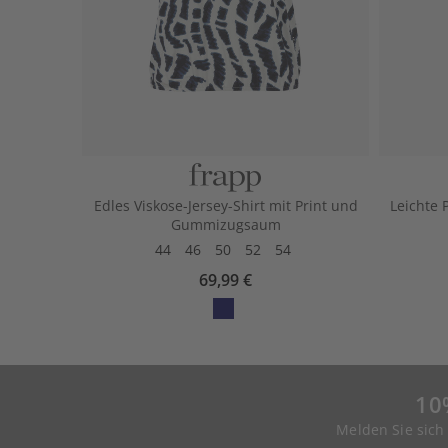
Edles Viskose-Jersey-Shirt mit Print und
Leichte
Gummizugsaum
44
46
50
52
54
69,99 €
10
Melden Sie sich