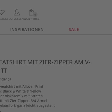
0
CHLISTE
ANMELDEN
WARENKORB
INSPIRATIONEN
SALE
ATSHIRT MIT ZIER-ZIPPER AM V-
ITT
1409-107
eatshirt mit Allover-Print
e: Black & White & Yellow
er Viskosemix mit Stretch
tt mit Zier-Zipper, 3/4-Ärmel
ekomfort, ganz leicht ausgestellt