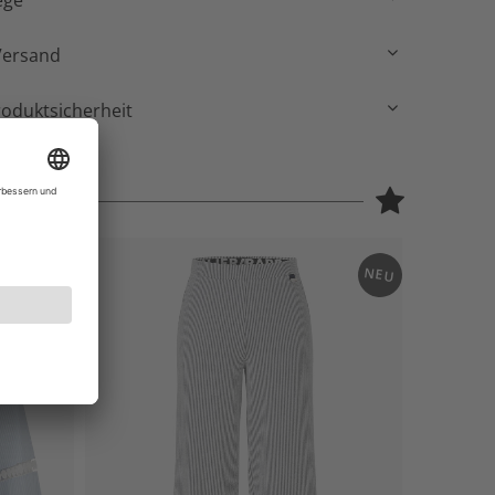
ege
Versand
roduktsicherheit
NEU
NEU