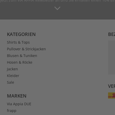
 jetzt zum VIA APPIA Newsletter an und Sie erhalten einen 10% Ei
KATEGORIEN
BE
Shirts & Tops
Pullover & Strickjacken
Blusen & Tuniken
Hosen & Röcke
Jacken
Kleider
Sale
VE
MARKEN
Via Appia DUE
frapp