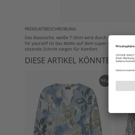
PRODUKTBESCHREIBUNG
Das klassische, weiße T-Shirt wird durch den animier
for yourself ist das Motto auf dem super soften Shirt
sitzende Schnitt sorgen für Komfort.
DIESE ARTIKEL KÖNNTEN IHN
NEU