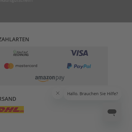
nkaufsgutschein!
ZAHLARTEN
RSAND