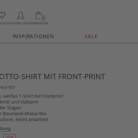
0
CHLISTE
ANMELDEN
WARENKORB
INSPIRATIONEN
SALE
OTTO-SHIRT MIT FRONT-PRINT
2423-953
, weißes T-Shirt mit Frontprint
hnitt und Halbarm
der Slogan
er Baumwoll-Modal-Mix
sform, leicht antailliert
ibung
-40%