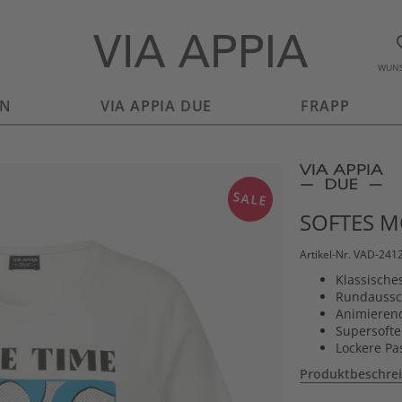
WUNS
EN
VIA APPIA DUE
FRAPP
SALE
SOFTES M
Artikel-Nr. VAD-241
Klassisches
Rundaussc
Animieren
Supersoft
Lockere Pas
Produktbeschre