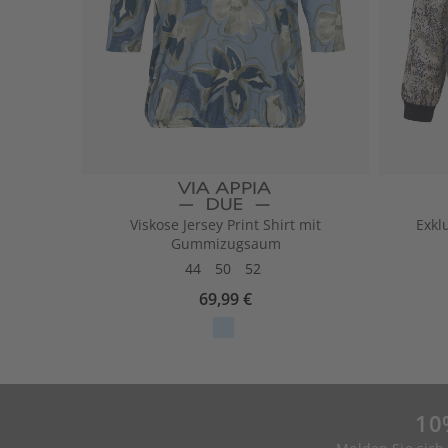
Viskose Jersey Print Shirt mit
Exkl
Gummizugsaum
44
50
52
69,99 €
10