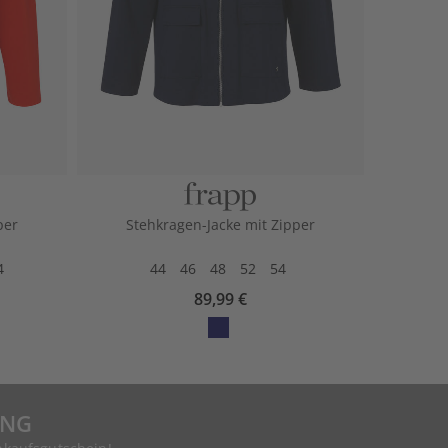
per
Stehkragen-Jacke mit Zipper
4
44
46
48
52
54
89,99 €
UNG