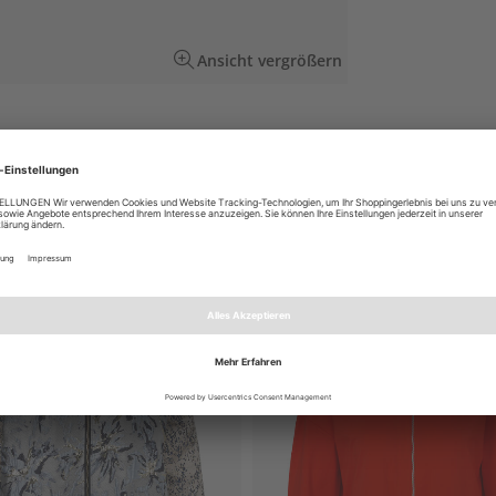
Ansicht vergrößern
enden Frontprint zum Einzelstück: Take time
. Die edle Baumwollmischung und der locker
EN AUCH GEFALLEN
NEU