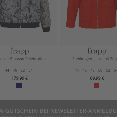
usiver Blouson Celebrations
Stehkragen-Jacke mit Zip
44
46
52
54
44
46
48
50
52
5
179,99 €
89,99 €
%-GUTSCHEIN BEI NEWSLETTER-ANMELD