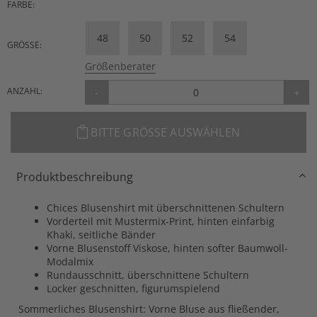
FARBE:
48
50
52
54
GRÖSSE:
Größenberater
ANZAHL:
-
+
BITTE GRÖSSE AUSWÄHLEN
Produktbeschreibung
Chices Blusenshirt mit überschnittenen Schultern
Vorderteil mit Mustermix-Print, hinten einfarbig
Khaki, seitliche Bänder
Vorne Blusenstoff Viskose, hinten softer Baumwoll-
Modalmix
Rundausschnitt, überschnittene Schultern
Locker geschnitten, figurumspielend
Sommerliches Blusenshirt: Vorne Bluse aus fließender,