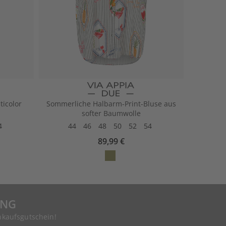
ticolor
Sommerliche Halbarm-Print-Bluse aus
softer Baumwolle
4
44
46
48
50
52
54
89,99 €
UNG
nkaufsgutschein!