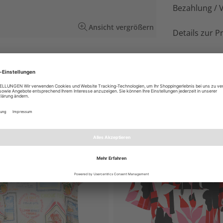
Bezahlung / 
Ansicht vergrößern
Details zur P
ochwertigen Baumwoll-Stretch-Material.
EN AUCH GEFALLEN
NEU