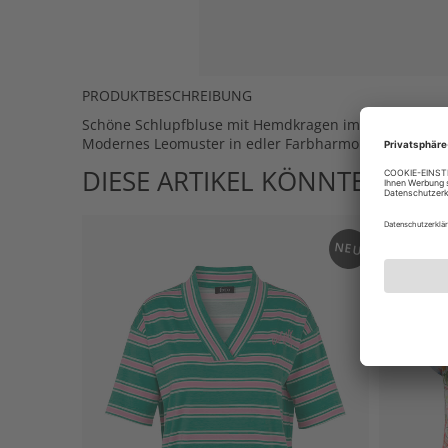
PRODUKTBESCHREIBUNG
Schöne Schlupfbluse mit Hemdkragen im bequemen, h
Modernes Leomuster in edler Farbharmonie.
DIESE ARTIKEL KÖNNTEN IHN
NEU