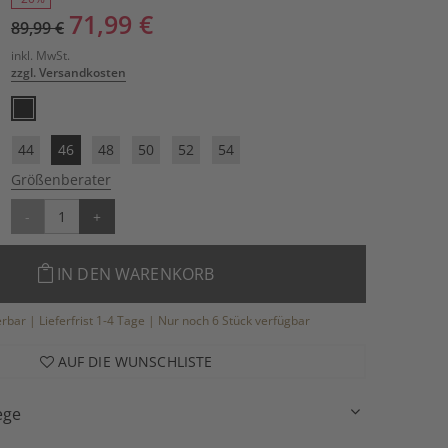
71,99 €
89,99 €
inkl. MwSt.
zzgl. Versandkosten
44
46
48
50
52
54
Größenberater
-
+
IN DEN WARENKORB
ferbar | Lieferfrist 1-4 Tage | Nur noch 6 Stück verfügbar
AUF DIE WUNSCHLISTE
ege