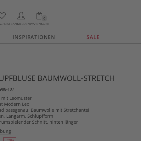
0
CHLISTE
ANMELDEN
WARENKORB
INSPIRATIONEN
SALE
LUPFBLUSE BAUMWOLL-STRETCH
5988-107
e mit Leomuster
nt Modern Leo
 passgenau: Baumwolle mit Stretchanteil
n, Langarm, Schlupfform
urumspielender Schnitt, hinten länger
ibung
-20%