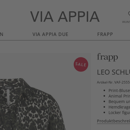
WUNS
EN
VIA APPIA DUE
FRAPP
SALE
LEO SCH
Artikel-Nr. VAF-255
Print-Blus
Animal Pri
Bequem und
Hemdkrage
Locker fig
Produktbeschre