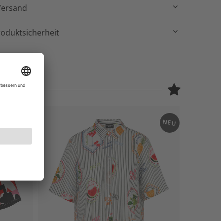
Versand
roduktsicherheit
NEU
NEU