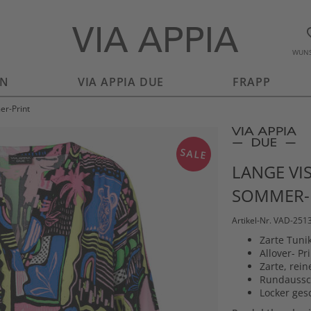
WUNS
EN
VIA APPIA DUE
FRAPP
er-Print
SALE
LANGE VI
SOMMER-
Artikel-Nr. VAD-251
Zarte Tuni
Allover- P
Zarte, rei
Rundaussch
Locker gesc