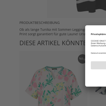
PRODUKTBESCHREIBUNG
Ob als lange Tunika mit Sommer-Leggings oder kurzes 
Print sorgt garantiert für gute Laune! Urlaubs-Feeling
DIESE ARTIKEL KÖNNTEN IHN
NEU