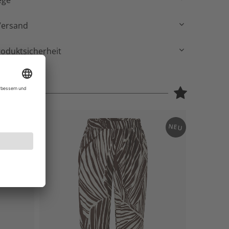
ege
Versand
roduktsicherheit
NEU
NEU