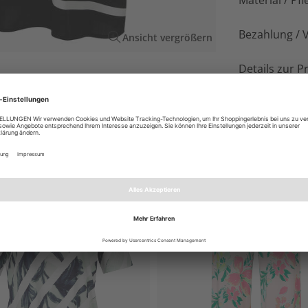
Material / Pfl
Bezahlung / 
Ansicht vergrößern
Details zur P
Kleid mit nackten Beinen: der Eyecatcher-
 pur auch zu Hause!
EN AUCH GEFALLEN
NEU