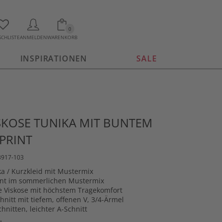
0
CHLISTE
ANMELDEN
WARENKORB
INSPIRATIONEN
SALE
SKOSE TUNIKA MIT BUNTEM
PRINT
3917-103
ka / Kurzkleid mit Mustermix
rint im sommerlichen Mustermix
ne Viskose mit höchstem Tragekomfort
nitt mit tiefem, offenen V, 3/4-Ärmel
hnitten, leichter A-Schnitt