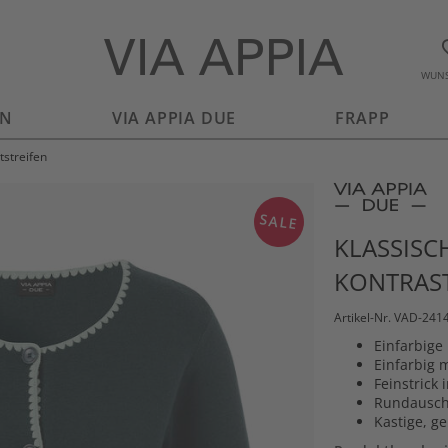
WUNS
EN
VIA APPIA DUE
FRAPP
tstreifen
SALE
KLASSISCH
KONTRAST
Artikel-Nr. VAD-241
Einfarbige
Einfarbig m
Feinstrick
Rundauschn
Kastige, g