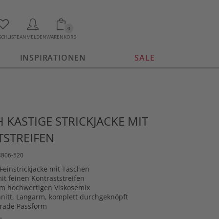
0
CHLISTE
ANMELDEN
WARENKORB
INSPIRATIONEN
SALE
 KASTIGE STRICKJACKE MIT
STREIFEN
4806-520
 Feinstrickjacke mit Taschen
it feinen Kontraststreifen
 im hochwertigen Viskosemix
itt, Langarm, komplett durchgeknöpft
erade Passform