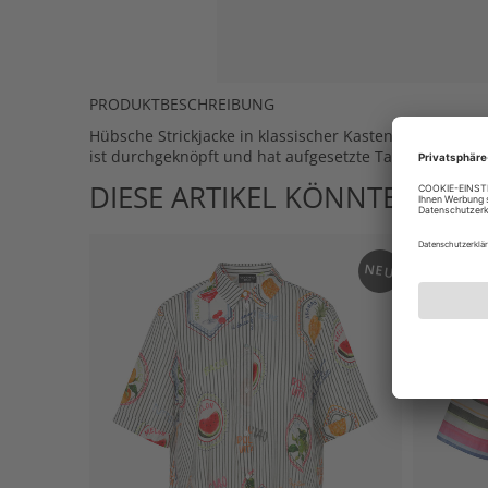
PRODUKTBESCHREIBUNG
Hübsche Strickjacke in klassischer Kastenform in einf
ist durchgeknöpft und hat aufgesetzte Taschen.
DIESE ARTIKEL KÖNNTEN IHN
NEU