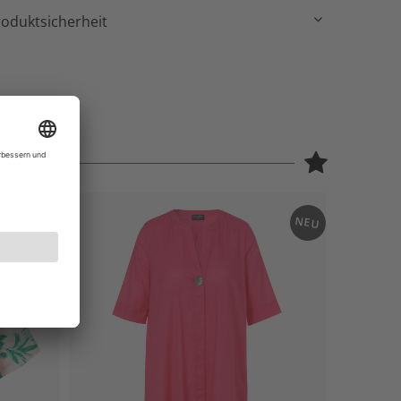
roduktsicherheit
NEU
NEU