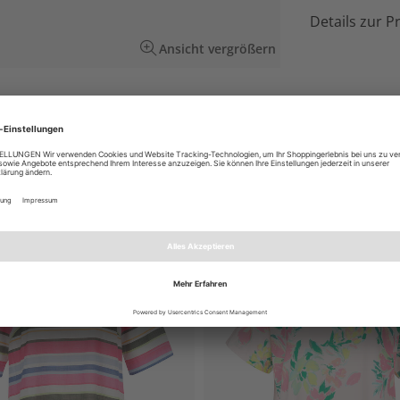
Details zur P
Ansicht vergrößern
arbigem Design mit Kontraststreifen. Die Jacke
EN AUCH GEFALLEN
NEU