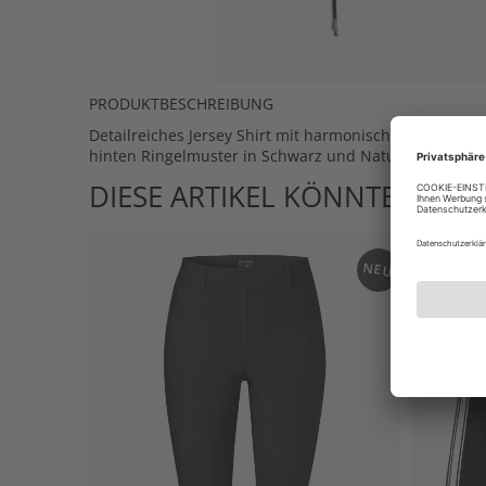
PRODUKTBESCHREIBUNG
Detailreiches Jersey Shirt mit harmonischem Mustermix
hinten Ringelmuster in Schwarz und Naturweiß.
DIESE ARTIKEL KÖNNTEN IHN
NEU