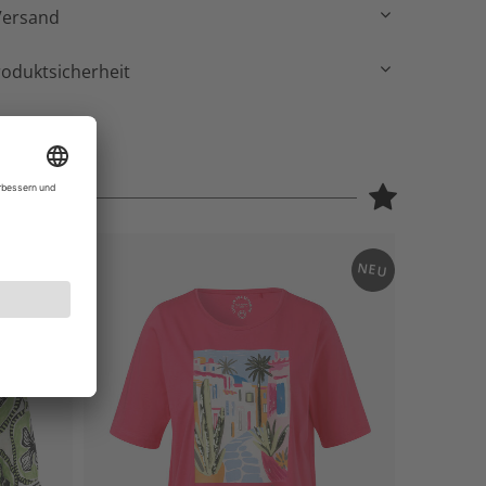
Versand
roduktsicherheit
NEU
NEU