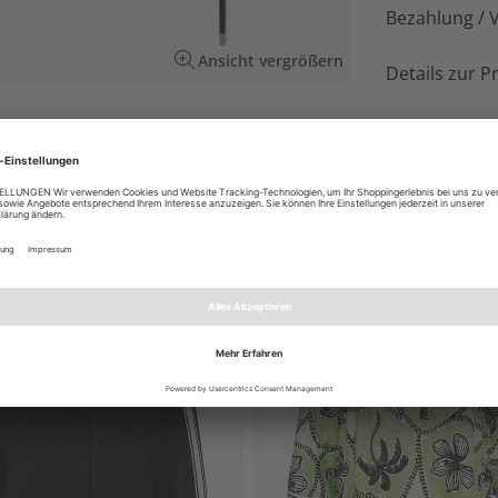
Bezahlung / 
Ansicht vergrößern
Details zur P
. Vorne farbiger Print und verzierter Slogan,
EN AUCH GEFALLEN
NEU