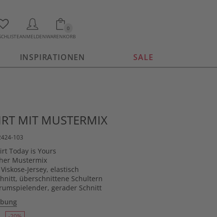
0
CHLISTE
ANMELDEN
WARENKORB
INSPIRATIONEN
SALE
HIRT MIT MUSTERMIX
2424-103
rt Today is Yours
her Mustermix
Viskose-Jersey, elastisch
nitt, überschnittene Schultern
urumspielender, gerader Schnitt
ibung
-20%