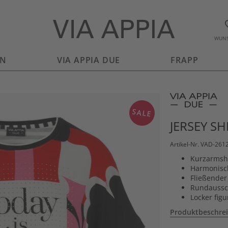
WUNS
EN
VIA APPIA DUE
FRAPP
SALE
JERSEY S
Artikel-Nr. VAD-261
Kurzarmshi
Harmonisc
Fließender 
Rundaussch
Locker fig
Produktbeschre