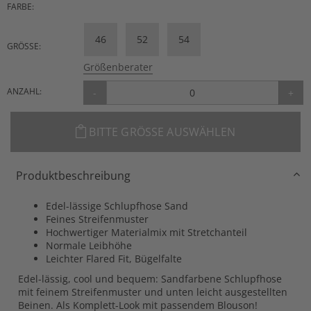
FARBE:
46
52
54
GRÖSSE:
Größenberater
ANZAHL:
-
+
BITTE GRÖSSE AUSWÄHLEN
Produktbeschreibung
Edel-lässige Schlupfhose Sand
Feines Streifenmuster
Hochwertiger Materialmix mit Stretchanteil
Normale Leibhöhe
Leichter Flared Fit, Bügelfalte
Edel-lässig, cool und bequem: Sandfarbene Schlupfhose
mit feinem Streifenmuster und unten leicht ausgestellten
Beinen. Als Komplett-Look mit passendem Blouson!