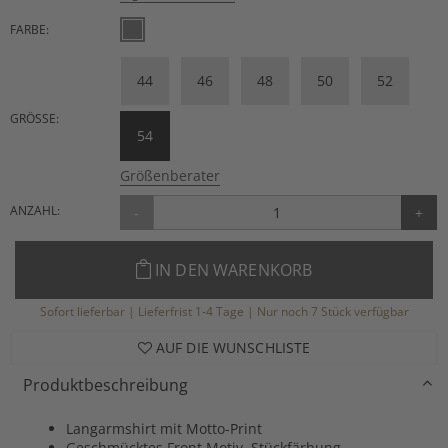
FARBE:
44
46
48
50
52
GRÖSSE:
54
Größenberater
ANZAHL:
-
+
IN DEN WARENKORB
Sofort lieferbar | Lieferfrist 1-4 Tage | Nur noch 7 Stück verfügbar
AUF DIE WUNSCHLISTE
Produktbeschreibung
Langarmshirt mit Motto-Print
Geschmücktes Front Motiv, Stückfärbung