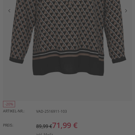
-20%
ARTIKEL-NR.:
VAD-2516911-103
71,99 €
PREIS:
89,99 €
inkl. MwSt.