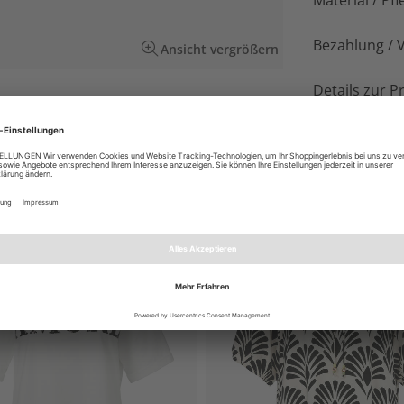
Material / Pfl
Bezahlung / 
Ansicht vergrößern
Details zur P
rbton Bleu. Sehr schön zur Jeans und zu
EN AUCH GEFALLEN
NEU