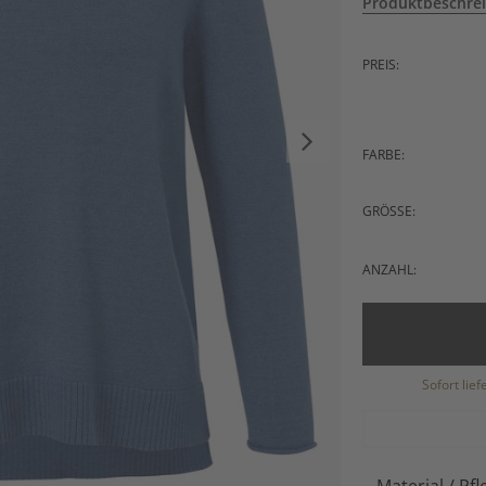
Produktbeschre
PREIS:
FARBE:
GRÖSSE:
ANZAHL:
Sofort lie