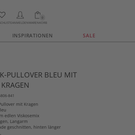
0
CHLISTE
ANMELDEN
WARENKORB
INSPIRATIONEN
SALE
CK-PULLOVER BLEU MIT
KRAGEN
5806-841
Pullover mit Kragen
Bleu
 im edlen Viskosemix
agen, Langarm
ade geschnitten, hinten länger