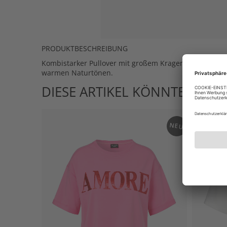
PRODUKTBESCHREIBUNG
Kombistarker Pullover mit großem Kragen im edlen Fa
warmen Naturtönen.
DIESE ARTIKEL KÖNNTEN IHN
NEU