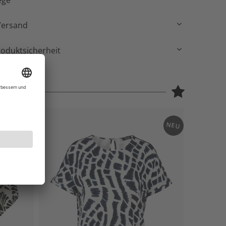
ege
Versand
roduktsicherheit
NEU
NEU