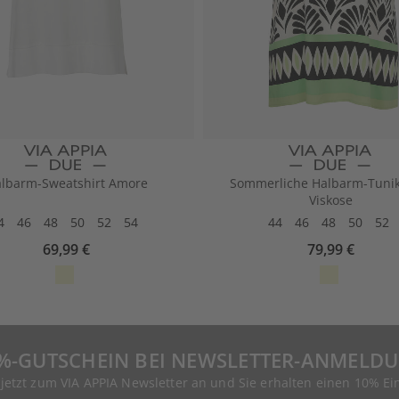
lbarm-Sweatshirt Amore
Sommerliche Halbarm-Tunik
Viskose
4
46
48
50
52
54
44
46
48
50
52
69,99 €
79,99 €
%-GUTSCHEIN BEI NEWSLETTER-ANMELD
 jetzt zum VIA APPIA Newsletter an und Sie erhalten einen 10% Ei