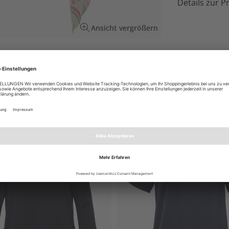
Details zur P
Ansicht vergrößern
en und Slogans mit italienischem Flair.
EN AUCH GEFALLEN
NEU