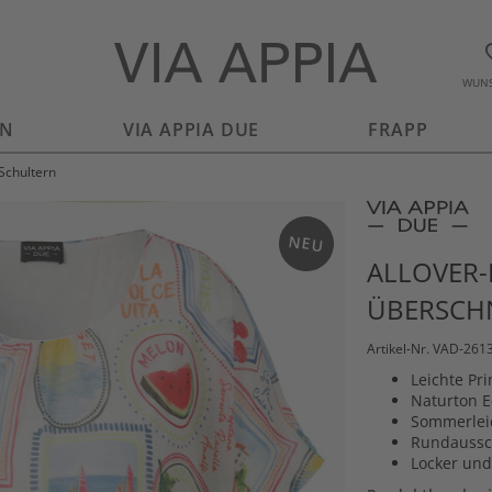
WUNS
EN
VIA APPIA DUE
FRAPP
 Schultern
NEU
ALLOVER-
ÜBERSCH
Artikel-Nr. VAD-261
Leichte Pri
Naturton Ec
Sommerleic
Rundaussch
Locker und