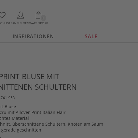
0
CHLISTE
ANMELDEN
WARENKORB
INSPIRATIONEN
SALE
PRINT-BLUSE MIT
NITTENEN SCHULTERN
3741-953
nt-Bluse
ru mit Allover-Print Italian Flair
htes Material
nitt, überschnittene Schultern, Knoten am Saum
 gerade geschnitten