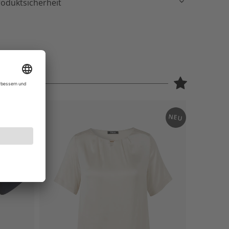
roduktsicherheit
NEU
NEU