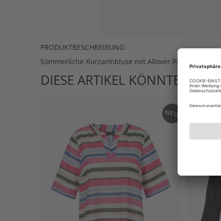
PRODUKTBESCHREIBUNG
Sommerliche Kurzarmbluse mit Allover-Print aus Motiv
DIESE ARTIKEL KÖNNTEN IHN
NEU