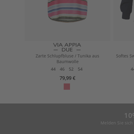
Zarte Schlupfbluse / Tunika aus
Softes S
Baumwolle
44
46
52
54
4
79,99 €
10
Melden Sie sich